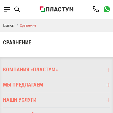
Главная
Сравнение
СРАВНЕНИЕ
КОМПАНИЯ «ПЛАСТУМ»
О компании
МЫ ПРЕДЛАГАЕМ
Оплата
Доставка
Подоконники ПВХ
Наши услуги
НАШИ УСЛУГИ
Откосы оконные
Наши работы
Отливы оконные
Выезд на замер
Дизайнерам