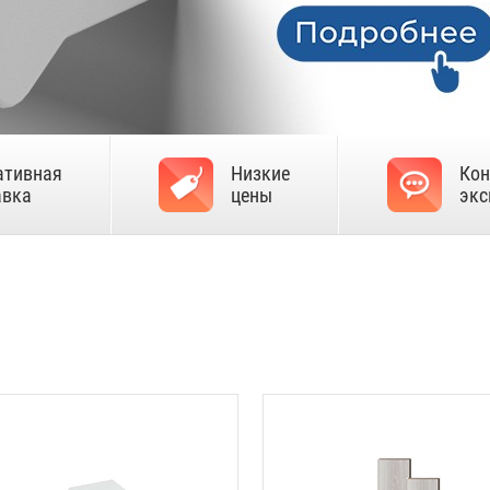
ативная
Низкие
Кон
авка
цены
экс