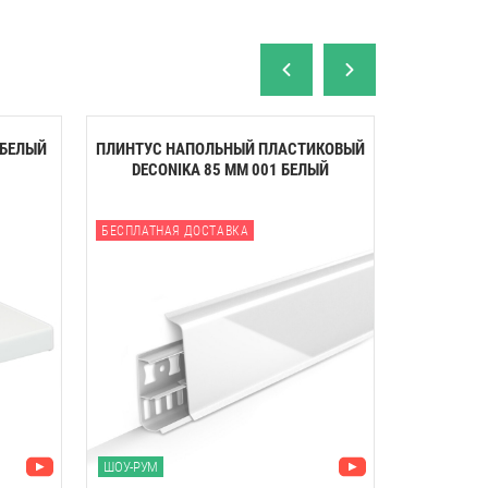
 БЕЛЫЙ
ПЛИНТУС НАПОЛЬНЫЙ ПЛАСТИКОВЫЙ
ПОДОКОНН
DECONIKA 85 ММ 001 БЕЛЫЙ
БЕСПЛАТНАЯ ДОСТАВКА
БЕСПЛАТНА
ЗАМЕР
МОНТАЖ
ШОУ-РУМ
ШОУ-РУМ