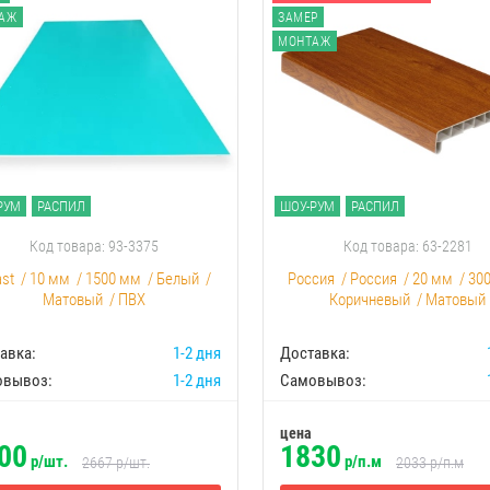
АЖ
ЗАМЕР
МОНТАЖ
РУМ
РАСПИЛ
ШОУ-РУМ
РАСПИЛ
Код товара: 93-3375
Код товара: 63-2281
ast
/
10 мм
/
1500 мм
/
Белый
/
Россия
/
Россия
/
20 мм
/
30
Матовый
/
ПВХ
Коричневый
/
Матовый
авка:
1-2 дня
Доставка:
овывоз:
1-2 дня
Самовывоз:
цена
00
1830
р/шт.
р/п.м
2667
р/шт.
2033
р/п.м