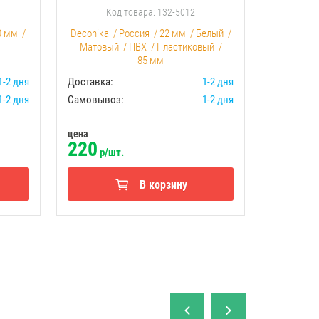
Код товара: 132-5012
К
0 мм
/
Deconika
/
Россия
/
22 мм
/
Белый
/
Россия
/
Матовый
/
ПВХ
/
Пластиковый
/
Ко
85 мм
1-2 дня
Доставка:
1-2 дня
Доставка:
1-2 дня
Самовывоз:
1-2 дня
Самовыво
цена
цена
220
1500
р/шт.
р
В корзину