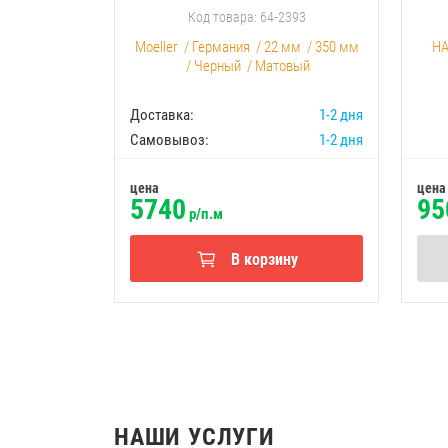
Код товара: 64-2393
Moeller
/
Германия
/
22 мм
/
350 мм
H
/
Черный
/
Матовый
Доставка:
1-2 дня
Самовывоз:
1-2 дня
цена
цена
5740
95
р/п.м
В корзину
НАШИ УСЛУГИ