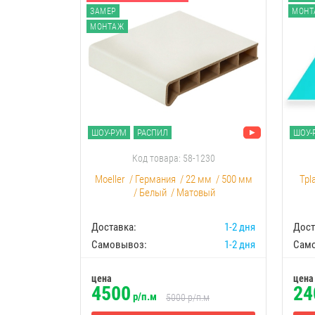
ЗАМЕР
МОНТ
МОНТАЖ
ШОУ-РУМ
РАСПИЛ
ШОУ-
Код товара: 58-1230
Moeller
/
Германия
/
22 мм
/
500 мм
Tpl
/
Белый
/
Матовый
Доставка:
1-2 дня
Дост
Самовывоз:
1-2 дня
Сам
цена
цена
4500
24
р/п.м
5000
р/п.м