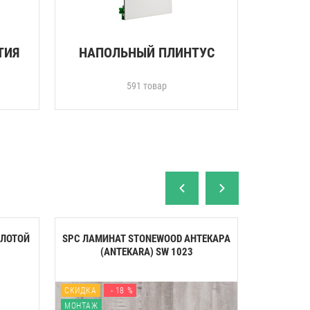
ТИЯ
НАПОЛЬНЫЙ ПЛИНТУС
ПОДВ
591 товар
ОЛОТОЙ
SPC ЛАМИНАТ STONEWOOD АНТЕКАРА
КЛЕЙ МОН
(ANTEKARA) SW 1023
СУПЕРСИ
СКИДКА
- 18 %
НОВИНКА
МОНТАЖ
СКИДКА