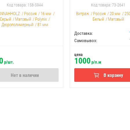
Код товара: 158-5944
Код товара: 73-2641
ANNAHHOLZ
/
Россия
/
16 мм
/
Витраж
/
Россия
/
20 мм
/
25
Серый
/
Матовый
/
Polynix
/
Белый
/
Матовый
Дюрополимерный
/
81 мм
Доставка:
Самовывоз:
цена
0
1000
р/шт.
р/п.м
Нет в наличии
В корзину