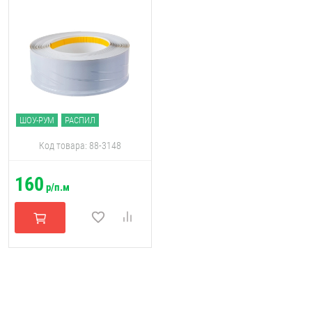
ШОУ-РУМ
РАСПИЛ
Код товара: 88-3148
160
р/п.м