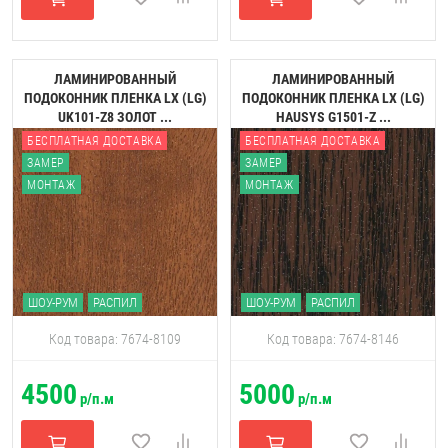
ЛАМИНИРОВАННЫЙ
ЛАМИНИРОВАННЫЙ
ПОДОКОННИК ПЛЕНКА LX (LG)
ПОДОКОННИК ПЛЕНКА LX (LG)
UK101-Z8 ЗОЛОТ ...
HAUSYS G1501-Z ...
БЕСПЛАТНАЯ ДОСТАВКА
БЕСПЛАТНАЯ ДОСТАВКА
ЗАМЕР
ЗАМЕР
МОНТАЖ
МОНТАЖ
ШОУ-РУМ
РАСПИЛ
ШОУ-РУМ
РАСПИЛ
Код товара: 7674-8109
Код товара: 7674-8146
4500
5000
р/п.м
р/п.м