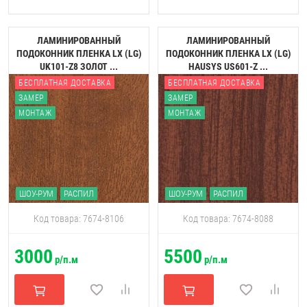
ЛАМИНИРОВАННЫЙ
ЛАМИНИРОВАННЫЙ
ПОДОКОННИК ПЛЕНКА LX (LG)
ПОДОКОННИК ПЛЕНКА LX (LG)
UK101-Z8 ЗОЛОТ ...
HAUSYS US601-Z ...
БЕСПЛАТНАЯ ДОСТАВКА
БЕСПЛАТНАЯ ДОСТАВКА
ЗАМЕР
ЗАМЕР
МОНТАЖ
МОНТАЖ
ШОУ-РУМ
РАСПИЛ
ШОУ-РУМ
РАСПИЛ
Код товара: 7674-8106
Код товара: 7674-8088
3000
5500
р/п.м
р/п.м