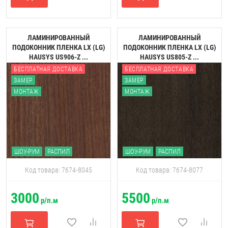
ЛАМИНИРОВАННЫЙ
ЛАМИНИРОВАННЫЙ
ПОДОКОННИК ПЛЕНКА LX (LG)
ПОДОКОННИК ПЛЕНКА LX (LG)
HAUSYS US906-Z ...
HAUSYS US805-Z ...
БЕСПЛАТНАЯ ДОСТАВКА
БЕСПЛАТНАЯ ДОСТАВКА
ЗАМЕР
ЗАМЕР
МОНТАЖ
МОНТАЖ
ШОУ-РУМ
РАСПИЛ
ШОУ-РУМ
РАСПИЛ
Код товара: 7674-8045
Код товара: 7674-8077
3000
5500
р/п.м
р/п.м