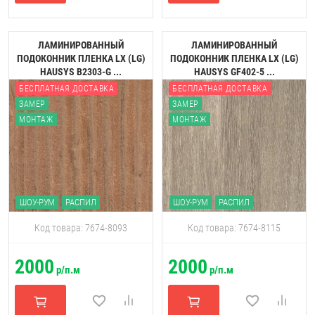
ЛАМИНИРОВАННЫЙ
ЛАМИНИРОВАННЫЙ
ПОДОКОННИК ПЛЕНКА LX (LG)
ПОДОКОННИК ПЛЕНКА LX (LG)
HAUSYS B2303-G ...
HAUSYS GF402-5 ...
БЕСПЛАТНАЯ ДОСТАВКА
БЕСПЛАТНАЯ ДОСТАВКА
ЗАМЕР
ЗАМЕР
МОНТАЖ
МОНТАЖ
ШОУ-РУМ
РАСПИЛ
ШОУ-РУМ
РАСПИЛ
Код товара: 7674-8093
Код товара: 7674-8115
2000
2000
р/п.м
р/п.м