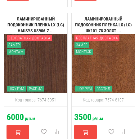
ЛАМИНИРОВАННЫЙ
ЛАМИНИРОВАННЫЙ
ПОДОКОННИК ПЛЕНКА LX (LG)
ПОДОКОННИК ПЛЕНКА LX (LG)
HAUSYS US906-Z ...
UK101-Z8 ЗОЛОТ ...
БЕСПЛАТНАЯ ДОСТАВКА
БЕСПЛАТНАЯ ДОСТАВКА
ЗАМЕР
ЗАМЕР
МОНТАЖ
МОНТАЖ
ШОУ-РУМ
РАСПИЛ
ШОУ-РУМ
РАСПИЛ
Код товара: 7674-8051
Код товара: 7674-8107
6000
3500
р/п.м
р/п.м