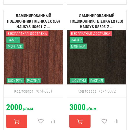
ЛАМИНИРОВАННЫЙ
ЛАМИНИРОВАННЫЙ
ПОДОКОННИК ПЛЕНКА LX (LG)
ПОДОКОННИК ПЛЕНКА LX (LG)
HAUSYS US601-Z ...
HAUSYS US805-Z ...
БЕСПЛАТНАЯ ДОСТАВКА
БЕСПЛАТНАЯ ДОСТАВКА
ЗАМЕР
ЗАМЕР
МОНТАЖ
МОНТАЖ
ШОУ-РУМ
РАСПИЛ
ШОУ-РУМ
РАСПИЛ
Код товара: 7674-8081
Код товара: 7674-8072
2000
3000
р/п.м
р/п.м