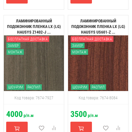
ЛАМИНИРОВАННЫЙ
ЛАМИНИРОВАННЫЙ
ПОДОКОННИК ПЛЕНКА LX (LG)
ПОДОКОННИК ПЛЕНКА LX (LG)
HAUSYS Z1402-J ...
HAUSYS US601-Z ...
БЕСПЛАТНАЯ ДОСТАВКА
БЕСПЛАТНАЯ ДОСТАВКА
ЗАМЕР
ЗАМЕР
МОНТАЖ
МОНТАЖ
ШОУ-РУМ
РАСПИЛ
ШОУ-РУМ
РАСПИЛ
Код товара: 7674-7927
Код товара: 7674-8084
4000
3500
р/п.м
р/п.м