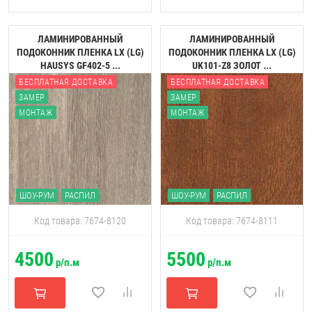
ЛАМИНИРОВАННЫЙ
ЛАМИНИРОВАННЫЙ
ПОДОКОННИК ПЛЕНКА LX (LG)
ПОДОКОННИК ПЛЕНКА LX (LG)
HAUSYS GF402-5 ...
UK101-Z8 ЗОЛОТ ...
БЕСПЛАТНАЯ ДОСТАВКА
БЕСПЛАТНАЯ ДОСТАВКА
ЗАМЕР
ЗАМЕР
МОНТАЖ
МОНТАЖ
ШОУ-РУМ
РАСПИЛ
ШОУ-РУМ
РАСПИЛ
Код товара: 7674-8120
Код товара: 7674-8111
4500
5500
р/п.м
р/п.м