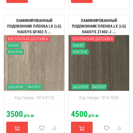
ЛАМИНИРОВАННЫЙ
ЛАМИНИРОВАННЫЙ
ПОДОКОННИК ПЛЕНКА LX (LG)
ПОДОКОННИК ПЛЕНКА LX (LG)
HAUSYS GF402-5 ...
HAUSYS Z1402-J ...
БЕСПЛАТНАЯ ДОСТАВКА
БЕСПЛАТНАЯ ДОСТАВКА
ЗАМЕР
ЗАМЕР
МОНТАЖ
МОНТАЖ
ШОУ-РУМ
РАСПИЛ
ШОУ-РУМ
РАСПИЛ
Код товара: 7674-8118
Код товара: 7674-7928
3500
4500
р/п.м
р/п.м