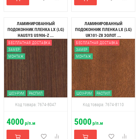
ЛАМИНИРОВАННЫЙ
ЛАМИНИРОВАННЫЙ
ПОДОКОННИК ПЛЕНКА LX (LG)
ПОДОКОННИК ПЛЕНКА LX (LG)
HAUSYS US906-Z ...
UK101-Z8 ЗОЛОТ ...
БЕСПЛАТНАЯ ДОСТАВКА
БЕСПЛАТНАЯ ДОСТАВКА
ЗАМЕР
ЗАМЕР
МОНТАЖ
МОНТАЖ
ШОУ-РУМ
РАСПИЛ
ШОУ-РУМ
РАСПИЛ
Код товара: 7674-8047
Код товара: 7674-8110
4000
5000
р/п.м
р/п.м