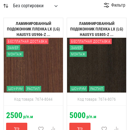
Фильтр
ЛАМИНИРОВАННЫЙ
ЛАМИНИРОВАННЫЙ
ПОДОКОННИК ПЛЕНКА LX (LG)
ПОДОКОННИК ПЛЕНКА LX (LG)
HAUSYS US906-Z ...
HAUSYS US805-Z ...
БЕСПЛАТНАЯ ДОСТАВКА
БЕСПЛАТНАЯ ДОСТАВКА
ЗАМЕР
ЗАМЕР
МОНТАЖ
МОНТАЖ
ШОУ-РУМ
РАСПИЛ
ШОУ-РУМ
РАСПИЛ
Код товара: 7674-8044
Код товара: 7674-8076
2500
5000
р/п.м
р/п.м