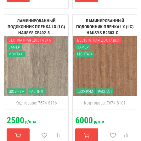
ЛАМИНИРОВАННЫЙ
ЛАМИНИРОВАННЫЙ
ПОДОКОННИК ПЛЕНКА LX (LG)
ПОДОКОННИК ПЛЕНКА LX (LG)
HAUSYS GF402-5 ...
HAUSYS B2303-G ...
БЕСПЛАТНАЯ ДОСТАВКА
БЕСПЛАТНАЯ ДОСТАВКА
ЗАМЕР
ЗАМЕР
МОНТАЖ
МОНТАЖ
ШОУ-РУМ
РАСПИЛ
ШОУ-РУМ
РАСПИЛ
Код товара: 7674-8116
Код товара: 7674-8101
2500
6000
р/п.м
р/п.м