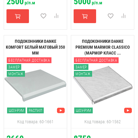
2500
5000
р/п.м
р/п.м
ПОДОКОННИКИ DANKE
ПОДОКОННИКИ DANKE
KOMFORT БЕЛЫЙ МАТОВЫЙ 350
PREMIUM MARMOR CLASSICO
ММ
(МАРМОР КЛАСС ...
БЕСПЛАТНАЯ ДОСТАВКА
БЕСПЛАТНАЯ ДОСТАВКА
ЗАМЕР
ЗАМЕР
МОНТАЖ
МОНТАЖ
ШОУ-РУМ
РАСПИЛ
ШОУ-РУМ
Код товара: 60-1661
Код товара: 60-1562