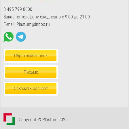
Контакты
Подвесные потолки
Доставка по Москве и МО
«Славянский мир», Б24/2
показать на карте
8 495 799 8600
Фурнитура для окон
Доставка по России
Пн-Пт с 9:00 до 18:00, Сб-Вс с 10:30 до 17:00
Заказ по телефону ежедневно с 9:00 до 21:00
Пена, герметики, клей
E-mail: Plastum@inbox.ru
Обратный звонок
Письмо
Заказать расчсет
Copyright © Plastum 2026