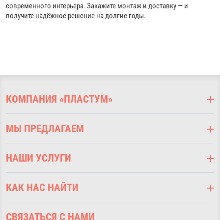
современного интерьера. Закажите монтаж и доставку — и
получите надёжное решение на долгие годы.
КОМПАНИЯ «ПЛАСТУМ»
О компании
МЫ ПРЕДЛАГАЕМ
Оплата
Доставка
Подоконники ПВХ
Наши услуги
НАШИ УСЛУГИ
Откосы оконные
Наши работы
Отливы оконные
Выезд на замер
Дизайнерам
Стеновые панели
КАК НАС НАЙТИ
Монтаж подоконников ПВХ
Возврат
Напольный плинтус
Ламинация подоконников
г. Москва 41-й км МКАД,
Статьи
Напольные покрытия
Монтаж откосов
СВЯЗАТЬСЯ С НАМИ
Строительная ярмарка