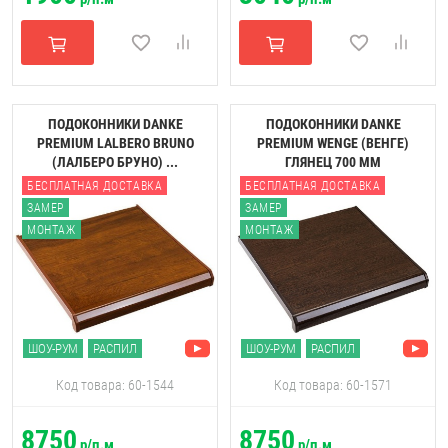
ПОДОКОННИКИ DANKE
ПОДОКОННИКИ DANKE
PREMIUM LALBERO BRUNO
PREMIUM WENGE (ВЕНГЕ)
(ЛАЛБЕРО БРУНО) ...
ГЛЯНЕЦ 700 ММ
БЕСПЛАТНАЯ ДОСТАВКА
БЕСПЛАТНАЯ ДОСТАВКА
ЗАМЕР
ЗАМЕР
МОНТАЖ
МОНТАЖ
ШОУ-РУМ
РАСПИЛ
ШОУ-РУМ
РАСПИЛ
Код товара: 60-1544
Код товара: 60-1571
8750
8750
р/п.м
р/п.м