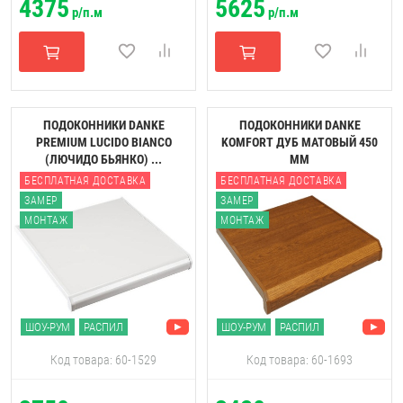
4375
5625
р/п.м
р/п.м
ПОДОКОННИКИ DANKE
ПОДОКОННИКИ DANKE
PREMIUM LUCIDO BIANCO
KOMFORT ДУБ МАТОВЫЙ 450
(ЛЮЧИДО БЬЯНКО) ...
ММ
БЕСПЛАТНАЯ ДОСТАВКА
БЕСПЛАТНАЯ ДОСТАВКА
ЗАМЕР
ЗАМЕР
МОНТАЖ
МОНТАЖ
ШОУ-РУМ
РАСПИЛ
ШОУ-РУМ
РАСПИЛ
Код товара: 60-1529
Код товара: 60-1693