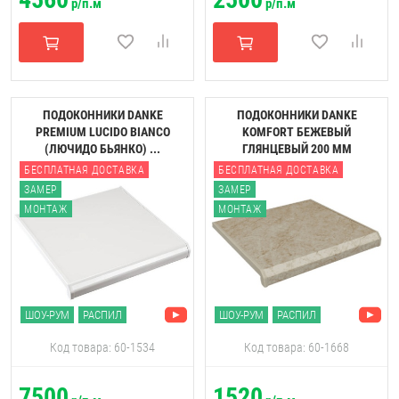
р/п.м
р/п.м
ПОДОКОННИКИ DANKE
ПОДОКОННИКИ DANKE
PREMIUM LUCIDO BIANCO
KOMFORT БЕЖЕВЫЙ
(ЛЮЧИДО БЬЯНКО) ...
ГЛЯНЦЕВЫЙ 200 ММ
БЕСПЛАТНАЯ ДОСТАВКА
БЕСПЛАТНАЯ ДОСТАВКА
ЗАМЕР
ЗАМЕР
МОНТАЖ
МОНТАЖ
ШОУ-РУМ
РАСПИЛ
ШОУ-РУМ
РАСПИЛ
Код товара: 60-1534
Код товара: 60-1668
7500
1520