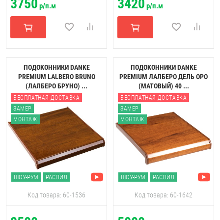
3750
3420
р/п.м
р/п.м
ПОДОКОННИКИ DANKE
ПОДОКОННИКИ DANKE
PREMIUM LALBERO BRUNO
PREMIUM ЛАЛБЕРО ДЕЛЬ ОРО
(ЛАЛБЕРО БРУНО) ...
(МАТОВЫЙ) 40 ...
БЕСПЛАТНАЯ ДОСТАВКА
БЕСПЛАТНАЯ ДОСТАВКА
ЗАМЕР
ЗАМЕР
МОНТАЖ
МОНТАЖ
ШОУ-РУМ
РАСПИЛ
ШОУ-РУМ
РАСПИЛ
Код товара: 60-1536
Код товара: 60-1642