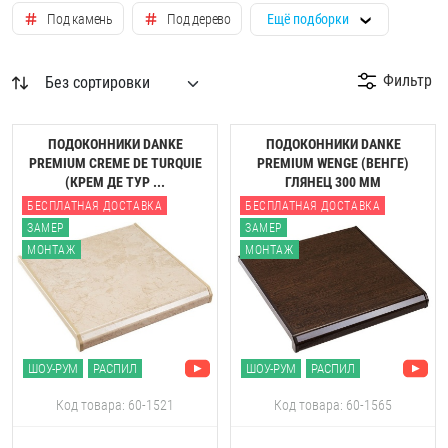
Под камень
Под дерево
Ещё подборки
Фильтр
ПОДОКОННИКИ DANKE
ПОДОКОННИКИ DANKE
PREMIUM CREME DE TURQUIE
PREMIUM WENGE (ВЕНГЕ)
(КРЕМ ДЕ ТУР ...
ГЛЯНЕЦ 300 ММ
БЕСПЛАТНАЯ ДОСТАВКА
БЕСПЛАТНАЯ ДОСТАВКА
ЗАМЕР
ЗАМЕР
МОНТАЖ
МОНТАЖ
ШОУ-РУМ
РАСПИЛ
ШОУ-РУМ
РАСПИЛ
Код товара: 60-1521
Код товара: 60-1565