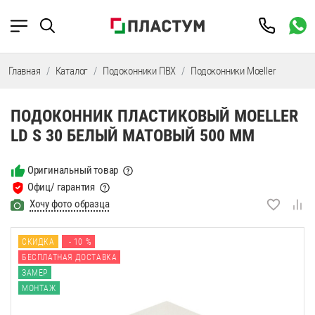
Главная
Каталог
Подоконники ПВХ
Подоконники Moeller
Подок
ПОДОКОННИК ПЛАСТИКОВЫЙ MOELLER
LD S 30 БЕЛЫЙ МАТОВЫЙ 500 ММ
Оригинальный товар
Офиц/ гарантия
Хочу фото образца
СКИДКА
- 10 %
БЕСПЛАТНАЯ ДОСТАВКА
ЗАМЕР
МОНТАЖ