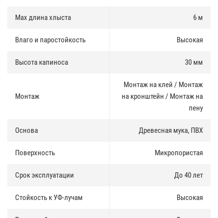
м2 ( ГОСТ 4647-80 10 КДж/м2); Термостойкость - 30 минут t +
150°С; Температура размягчения по Вика при длительном
Max длина хлыста
6 м
воздействии t + 81°С (ГОСТ 15088-83 t +75°С); Стойкость к удару
при отрицательных температурах - t - 20°С , 1 кг при высоте 750 мм;
Влаго и паростойкость
Высокая
Светостойкость 20 лет; Пожаробезопасен. Самозатухающий
материал; В составе используются экологически безопасные
компоненты.
Высота капиноса
30 мм
Монтаж на клей / Монтаж
Монтаж
на кронштейн / Монтаж на
пену
Основа
Древесная мука, ПВХ
Поверхность
Микропористая
Срок эксплуатации
До 40 лет
Стойкость к УФ-лучам
Высокая