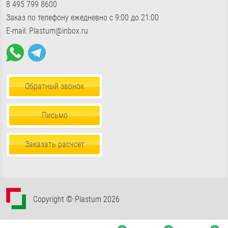
«Славянский мир», Б24/2
показать на карте
8 495 799 8600
Фурнитура для окон
Доставка по России
Пн-Пт с 9:00 до 18:00, Сб-Вс с 10:30 до 17:00
Заказ по телефону ежедневно с 9:00 до 21:00
Пена, герметики, клей
E-mail: Plastum@inbox.ru
Обратный звонок
Письмо
Заказать расчсет
Copyright © Plastum 2026