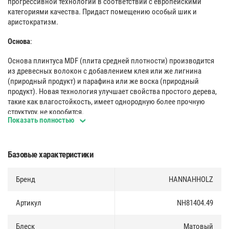
прогрессивной технологии в соответствии с европейскими
категориями качества. Придаст помещению особый шик и
аристократизм.
Основа
:
Основа плинтуса MDF (плита средней плотности) производится
из древесных волокон с добавлением клея или же лигнина
(природный продукт) и парафина или же воска (природный
продукт). Новая технология улучшает свойства простого дерева,
такие как влагостойкость, имеет однородную более прочную
структуру, не коробится.
Показать полностью
Покрытие
:
Плинтус имеет декоративное покрытие TOPLINE c 3D эффектом,
Базовые характеристики
что делает тактильные ощущения близкие к натуральной
древесине.
Бренд
HANNAHHOLZ
Защита лаком по технологии электронно-лучевого отверждения
обеспечивают высокую эксплуатационную устойчивость
Артикул
NH81404.49
декоративного покрытия TOPLINE.
Блеск
Матовый