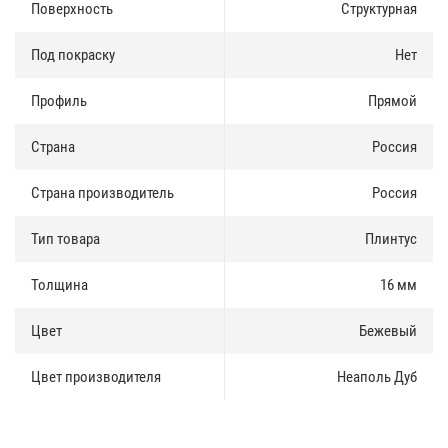
Доставка и оплата
:
Поверхность
Структурная
Плинтус МДФ HANNAHHOLZ NATUR есть в наличии, продается как
Под покраску
Нет
оптом так и в розницу. Купить плинтус можно за наличные и по
безналичному расчету.
Профиль
Прямой
Доставка по Москве и Московской области осуществлятся
ежедневно. Доставка в регионы России осуществляется через
Страна
Россия
транспортные компании.
Страна производитель
Россия
Тип товара
Плинтус
Толщина
16 мм
Цвет
Бежевый
Цвет производителя
Неаполь Дуб