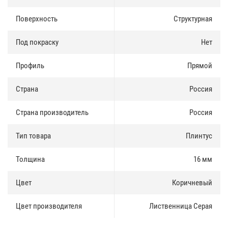
Доставка и оплата
:
Поверхность
Структурная
Плинтус МДФ HANNAHHOLZ NATUR есть в наличии, продается как
Под покраску
Нет
оптом так и в розницу. Купить плинтус можно за наличные и по
безналичному расчету.
Профиль
Прямой
Доставка по Москве и Московской области осуществлятся
ежедневно. Доставка в регионы России осуществляется через
Страна
Россия
транспортные компании.
Страна производитель
Россия
Тип товара
Плинтус
Толщина
16 мм
Цвет
Коричневый
Цвет производителя
Лиственница Серая