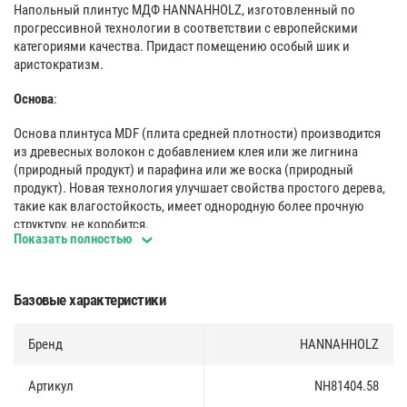
Напольный плинтус МДФ HANNAHHOLZ, изготовленный по
прогрессивной технологии в соответствии с европейскими
категориями качества. Придаст помещению особый шик и
аристократизм.
Основа
:
Основа плинтуса MDF (плита средней плотности) производится
из древесных волокон с добавлением клея или же лигнина
(природный продукт) и парафина или же воска (природный
продукт). Новая технология улучшает свойства простого дерева,
такие как влагостойкость, имеет однородную более прочную
структуру, не коробится.
Показать полностью
Покрытие
:
Плинтус имеет декоративное покрытие TOPLINE c 3D эффектом,
Базовые характеристики
что делает тактильные ощущения близкие к натуральной
древесине.
Бренд
HANNAHHOLZ
Защита лаком по технологии электронно-лучевого отверждения
обеспечивают высокую эксплуатационную устойчивость
Артикул
NH81404.58
декоративного покрытия TOPLINE.