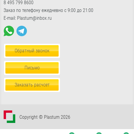
«Славянский мир», Б24/2
показать на карте
8 495 799 8600
Фурнитура для окон
Доставка по России
Пн-Пт с 9:00 до 18:00, Сб-Вс с 10:30 до 17:00
Заказ по телефону ежедневно с 9:00 до 21:00
Пена, герметики, клей
E-mail: Plastum@inbox.ru
Обратный звонок
Письмо
Заказать расчсет
Copyright © Plastum 2026