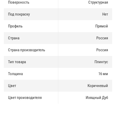
Доставка и оплата
:
Поверхность
Структурная
Плинтус МДФ HANNAHHOLZ NATUR есть в наличии, продается как
Под покраску
Нет
оптом так и в розницу. Купить плинтус можно за наличные и по
безналичному расчету.
Профиль
Прямой
Доставка по Москве и Московской области осуществлятся
ежедневно. Доставка в регионы России осуществляется через
Страна
Россия
транспортные компании.
Страна производитель
Россия
Тип товара
Плинтус
Толщина
16 мм
Цвет
Коричневый
Цвет производителя
Изящный Дуб