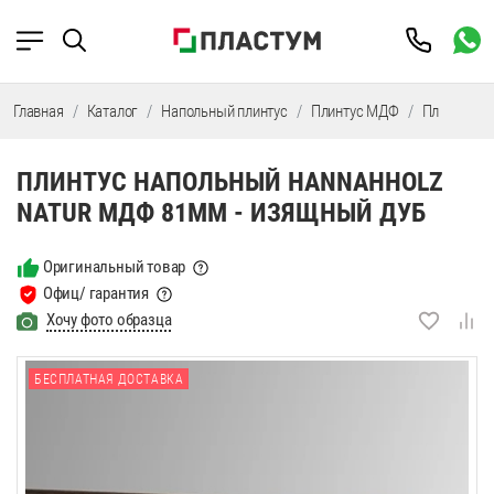
Главная
Каталог
Напольный плинтус
Плинтус МДФ
Плинтус М
ПЛИНТУС НАПОЛЬНЫЙ HANNAHHOLZ
NATUR МДФ 81ММ - ИЗЯЩНЫЙ ДУБ
Оригинальный товар
Офиц/ гарантия
Хочу фото образца
БЕСПЛАТНАЯ ДОСТАВКА