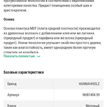
прогрессивной технологии в соответствии с европейскими
категориями качества. Придаст помещению особый шик и
аристократизм.
Основа
:
Основа плинтуса MDF (плита средней плотности) производится
из древесных волокон с добавлением клея или же лигнина
(природный продукт) и парафина или же воска (природный
продукт). Новая технология улучшает свойства простого дерева,
такие как влагостойкость, имеет однородную более прочную
структуру, не коробится.
Показать полностью
Покрытие
:
Плинтус имеет декоративное покрытие TOPLINE c 3D эффектом,
Базовые характеристики
что делает тактильные ощущения близкие к натуральной
древесине.
Бренд
HANNAHHOLZ
Защита лаком по технологии электронно-лучевого отверждения
обеспечивают высокую эксплуатационную устойчивость
Артикул
NH81404.59
декоративного покрытия TOPLINE.
Блеск
Матовый