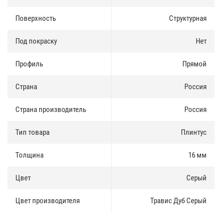
Доставка и оплата
:
Поверхность
Структурная
Плинтус МДФ HANNAHHOLZ NATUR есть в наличии, продается как
Под покраску
Нет
оптом так и в розницу. Купить плинтус можно за наличные и по
безналичному расчету.
Профиль
Прямой
Доставка по Москве и Московской области осуществлятся
ежедневно. Доставка в регионы России осуществляется через
Страна
Россия
транспортные компании.
Страна производитель
Россия
Тип товара
Плинтус
Толщина
16 мм
Цвет
Серый
Цвет производителя
Травис Дуб Серый