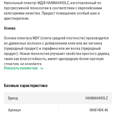
Напольный плинтус МДФ HANNAHHOLZ, изготовленный по
прогрессивной технологии в соответствии с европейскими
категориями качества. Придаст помещению особый шик и
аристократизм.
Основа
:
Основа плинтуса MDF (плита средней плотности) производится
из древесных волокон с добавлением клея или же лигнина
(природный продукт) и парафина или же воска (природный
продукт). Новая технология улучшает свойства простого дерева,
такие как влагостойкость, имеет однородную более прочную
структуру, не коробится.
Показать полностью
Покрытие
:
Плинтус имеет декоративное покрытие TOPLINE c 3D эффектом,
Базовые характеристики
что делает тактильные ощущения близкие к натуральной
древесине.
Бренд
HANNAHHOLZ
Защита лаком по технологии электронно-лучевого отверждения
обеспечивают высокую эксплуатационную устойчивость
Артикул
NH81404.46
декоративного покрытия TOPLINE.