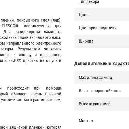
Тип декора
Цвет
пленки, покрывного слоя (лак),
ы ELESGO® используются для
Цвет производителя
. Для производства ламината
скольких слоёв акрилового лака.
Ширина
ом направленного электронного
атуры. Результатом являются
чивые к износу и царапанию,
ры ELESGO® приятны на ощупь и
Дополнительные характ
Max длина хлыста
ки происходит при помощи
Влаго и паростойкость
торый обладает очень высокой
 устойчивостью к растворителям,
Высота капиноса
Монтаж
ной защитной пленкой, которая