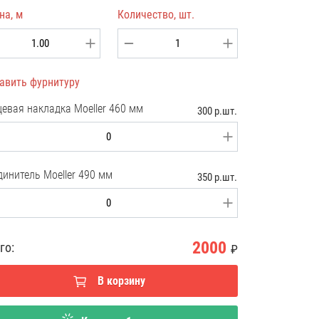
на, м
Количество, шт.
авить фурнитуру
цевая накладка Moeller 460 мм
300 р.шт.
динитель Moeller 490 мм
350 р.шт.
2000
го:
₽
В корзину