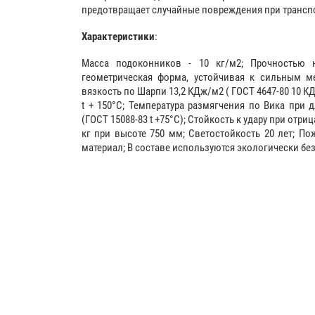
предотвращает случайные повреждения при трансп
Характеристики
:
Масса подоконников - 10 кг/м2; Прочностью н
геометрическая форма, устойчивая к сильным ме
вязкость по Шарпи 13,2 КДж/м2 ( ГОСТ 4647-80 10 К
t + 150°С; Температура размягчения по Вика при 
(ГОСТ 15088-83 t +75°С); Стойкость к удару при отрица
кг при высоте 750 мм; Светостойкость 20 лет; П
материал; В составе используются экологически б