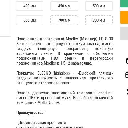
400 мм
450 мм
500 мм
600 мм
700 мм
800 мм
Подоконник пластиковый Moeller (Мюллер) LD S 30
Венге глянец - это продукт премиум класса, имеет
гладкую глянцевую поверхность, покрытую
акриловым лаком. В сравнении с обычными
подоконниками ПВХ, стенки и перегородки
подоконников Moeller в 1,5 - 2 раза толще.
Покрытие ELESGO highgloss - «Высокий глянец»
гладкая поверхность с нанесением прозрачного
глянцевого акрилового лака.
Основа, древесно-пластиковый композит Lignodur -
смесь ПВХ и древесной муки. Разработка немецкой
компанией Möller GbmH.
Преимущества
:
- Двойной запас прочности
- Высокая устойчивость к царапинам