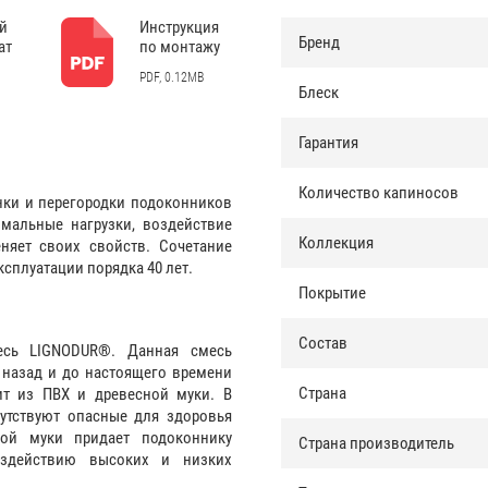
й
Инструкция
Бренд
ат
по монтажу
PDF, 0.12MB
Блеск
Гарантия
Количество капиносов
нки и перегородки подоконников
имальные нагрузки, воздействие
Коллекция
няет своих свойств. Сочетание
сплуатации порядка 40 лет.
Покрытие
Состав
есь LIGNODUR®. Данная смесь
 назад и до настоящего времени
Страна
ит из ПВХ и древесной муки. В
утствуют опасные для здоровья
ой муки придает подоконнику
Страна производитель
оздействию высоких и низких