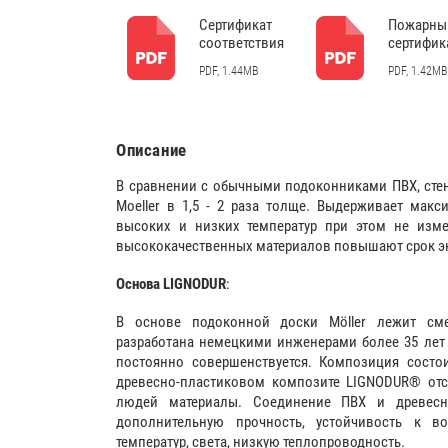
Сертификат
Пожарны
соответствия
сертифик
PDF, 1.44MB
PDF, 1.42MB
Описание
В сравнении с обычными подоконниками ПВХ, сте
Moeller в 1,5 - 2 раза толще. Выдерживает макс
высоких и низких температур при этом не изме
высококачественных материалов повышают срок эк
Основа LIGNODUR
:
В основе подоконной доски Möller лежит см
разработана немецкими инженерами более 35 лет
постоянно совершенствуется. Композиция состо
древесно-пластиковом композите LIGNODUR® отс
людей материалы. Соединение ПВХ и древесн
дополнительную прочность, устойчивость к в
температур, света, низкую теплопроводность.