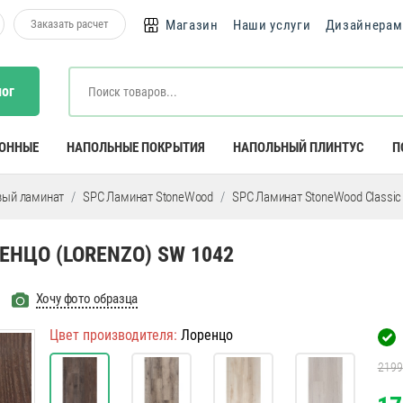
Заказать расчет
Магазин
Наши услуги
Дизайнерам
лог
КОННЫЕ
НАПОЛЬНЫЕ ПОКРЫТИЯ
НАПОЛЬНЫЙ ПЛИНТУС
П
вый ламинат
SPC Ламинат StoneWood
SPC Ламинат StoneWood Classic
НЦО (LORENZO) SW 1042
Хочу фото образца
Цвет производителя:
Лоренцо
2199