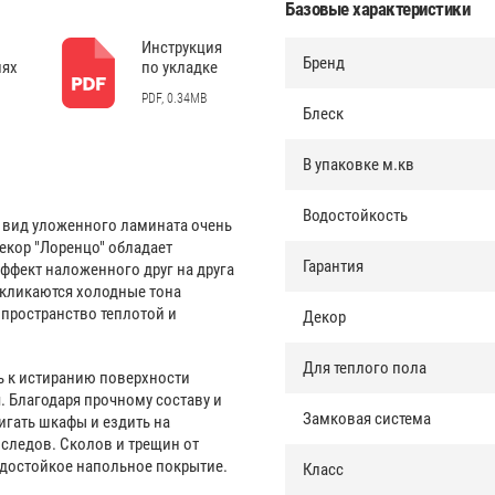
Базовые характеристики
Инструкция
Бренд
иях
по укладке
PDF, 0.34MB
Блеск
В упаковке м.кв
Водостойкость
 вид уложенного ламината очень
екор "Лоренцо" обладает
Гарантия
ффект наложенного друг на друга
екликаются холодные тона
 пространство теплотой и
Декор
Для теплого пола
ь к истиранию поверхности
. Благодаря прочному составу и
Замковая система
гать шкафы и ездить на
 следов. Сколов и трещин от
одостойкое напольное покрытие.
Класс