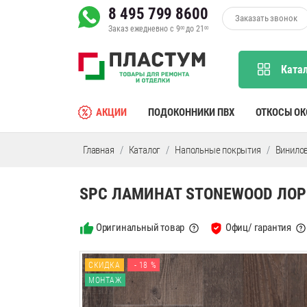
8 495 799 8600
Заказать звонок
Заказ ежедневно с 9
до 21
00
00
Ката
АКЦИИ
ПОДОКОННИКИ ПВХ
ОТКОСЫ О
Главная
Каталог
Напольные покрытия
Винило
SPC ЛАМИНАТ STONEWOOD ЛОРЕ
Оригинальный товар
Офиц/ гарантия
СКИДКА
- 18 %
МОНТАЖ