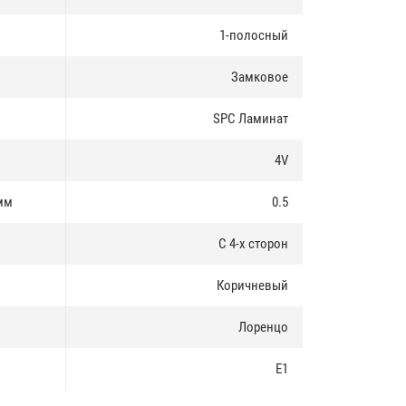
1-полосный
Замковое
SPC Ламинат
4V
мм
0.5
С 4-х сторон
Коричневый
Лоренцо
E1