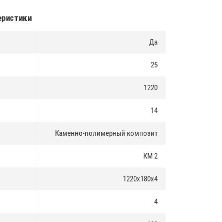
еристики
Да
25
1220
14
Каменно-полимерный композит
КМ 2
1220х180х4
4