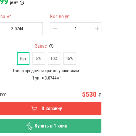
99
р/м
2
-во м
Кол-во уп.
2
Запас
5%
10%
15%
Нет
Товар продается кратно упаковкам.
1 уп. = 3.0744м
2
5530
го:
₽
В корзину
Купить в 1 клик