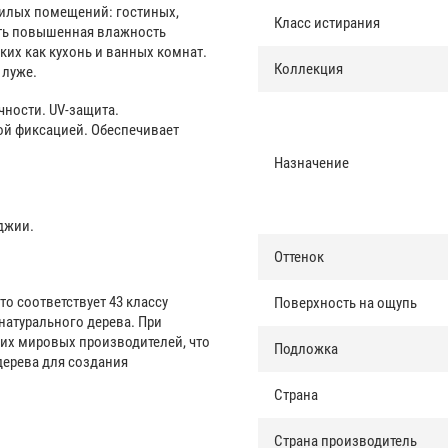
жилых помещений: гостиных,
Класс истирания
вать повышенная влажность
ких как кухонь и ванных комнат.
Коллекция
 луже.
ности. UV-защита.
й фиксацией. Обеспечивает
Назначение
оджии.
Оттенок
о соответствует 43 классу
Поверхность на ощупь
натурального дерева. При
их мировых производителей, что
Подложка
дерева для создания
Страна
Страна производитель