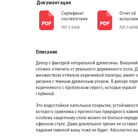
Документация
Сертификат
Отчет об
соответствия
испытан
PDF, 0.54MB
PDF, 0.66MB
Описание
Декор с фактурой натуральной древесины. Внешний
сложно отличить от реального деревянного пола. Д
множеством оттенков коричневой палитры, имеет э
рисунка с темным древесным узором. В декоре пер
коричневого с проблеском серого, которые украсят
глубиной.
Это водостойкое напольное покрытие, устойчивост
которого сравнима с прочностью природного камня
особому защитному слою можно не бояться передви
офисном стуле. Даже длительное трение не оставит
падения тяжелой вазы тоже не будет. Абсолютно в