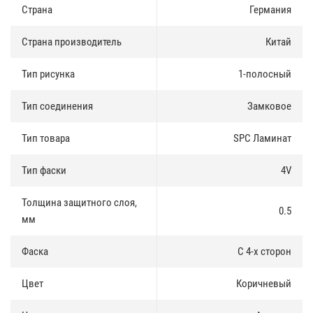
Страна
Германия
Для жилых и коммерческих помещений.
Укладка
Страна производитель
:
Китай
SPC Ламинат укладывается на основание без подложки или на
Тип рисунка
1-полосный
специализированную подложку под SPC либо LVT покрытия
толщиной не более 1,5 мм.
Тип соединения
Замковое
Тип товара
SPC Ламинат
Тип фаски
4V
Толщина защитного слоя,
0.5
мм
Фаска
С 4-х сторон
Цвет
Коричневый