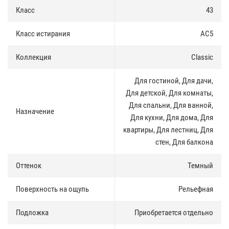
позволяет передавать реалистичность настоящего дерева для
Класс
43
создания максимального комфорта.
Класс истирания
AC5
Синхронная поверхность
:
Декоративный слой в точности передает текстуру и фактуру
Коллекция
Classic
ценной породы дерева.
Для гостиной, Для дачи,
Теплый пол
:
Для детской, Для комнаты,
Все виды теплых полов с нагревом поверхности до 29°С.
Для спальни, Для ванной,
Назначение
Для кухни, Для дома, Для
Экологичность
:
квартиры, Для лестниц, Для
Не содержит вредных примесей, а класс эмиссии соответствует
стен, Для балкона
европейскому стандарту Е1.
Оттенок
Темный
KM2
:
Поверхность на ощупь
Рельефная
Безопасно использовать не только в жилых помещениях, но и в
офисах, школах и детских садах.
Подложка
Приобретается отдельно
Гарантия 25 лет
: