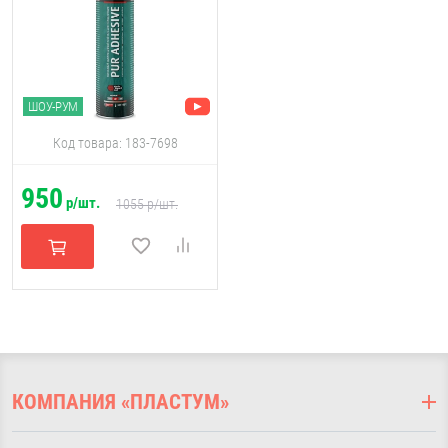
ШОУ-РУМ
Код товара: 183-7698
950
р/шт.
1055
р/шт.
КОМПАНИЯ «ПЛАСТУМ»
О компании