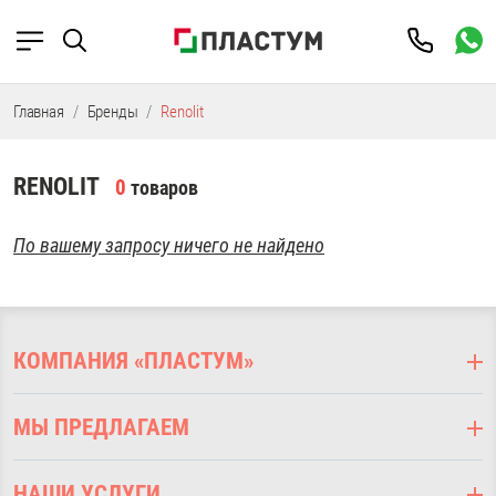
Главная
Бренды
Renolit
RENOLIT
0
товаров
По вашему запросу ничего не найдено
КОМПАНИЯ «ПЛАСТУМ»
О компании
МЫ ПРЕДЛАГАЕМ
Оплата
Доставка
Подоконники ПВХ
Наши услуги
НАШИ УСЛУГИ