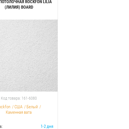
ПОТОЛОЧНАЯ ROCKFON LILIA
(ЛИЛИЯ) BOARD
Код товара: 161-6080
ockfon
/
США
/
Белый
/
Каменная вата
а:
1-2 дня