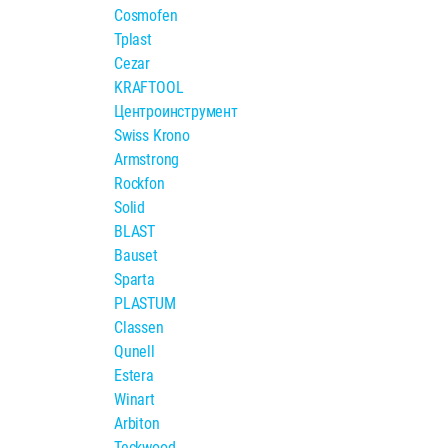
Cosmofen
Tplast
Cezar
KRAFTOOL
Центроинструмент
Swiss Krono
Armstrong
Rockfon
Solid
BLAST
Bauset
Sparta
PLASTUM
Classen
Qunell
Estera
Winart
Arbiton
Teckwood