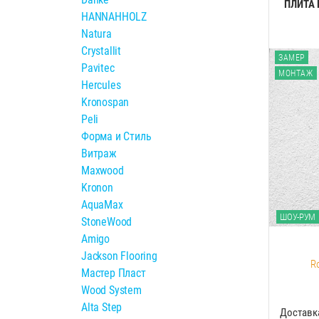
ПЛИТА 
HANNAHHOLZ
Natura
Crystallit
ЗАМЕР
Pavitec
МОНТАЖ
Hercules
Kronospan
Peli
Форма и Стиль
Витраж
Maxwood
Kronon
AquaMax
ШОУ-РУМ
StoneWood
Amigo
Jackson Flooring
R
Мастер Пласт
Wood System
Alta Step
Доставк