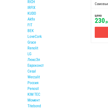
RICH
Самовы
IRFIX
KUDO
цена
230
Akfix
р
FIT
ВЕК
LoveCork
Grace
Renolit
LG
ЛюксЭл
Евроконст
Cesal
Werzalit
Россия
Penosil
KIM TEC
Момент
Titebond