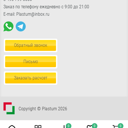
Доставка по России
Пн-Пт с 9:00 до 18:00, Сб-Вс с 10:30 до 17:00
Заказ по телефону ежедневно с 9:00 до 21:00
Пена, герметики, клей
E-mail: Plastum@inbox.ru
Обратный звонок
Письмо
Заказать расчсет
Copyright © Plastum 2026
0
0
0