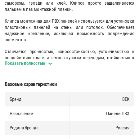
саморезы, гвозди или клей. Клипса просто защелкивается
пальцем в паз монтажной планки.
Клипса монтажная для ПВХ панелей используется для установки
пластиковых панелей на стены или потолок. Обеспечивает
надежное крепление, исключая возможность повреждения
элементов.
Отличается прочностью, износостойкостью, устойчивостью к
воздействию влаги и температурным перепадам, стойкостью к
Показать полностью
поражению коррозией и плесенью. Клипса характеризуется
легкостью, простотой и удобством процесса монтажа.
Базовые характеристики
Бренд
ВЕК
Назначение
Панели ПВХ
Родина бренда
Россия