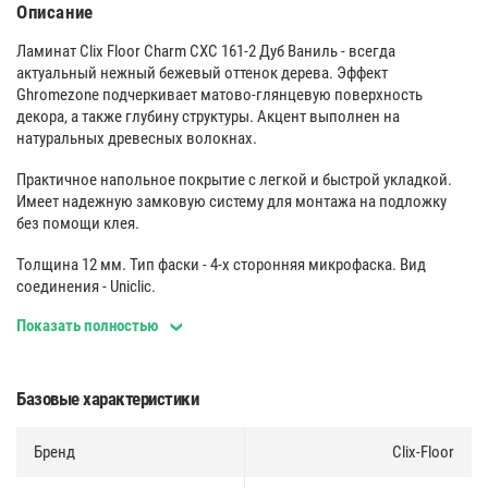
Описание
Ламинат Clix Floor Charm CXC 161-2 Дуб Ваниль - всегда
актуальный нежный бежевый оттенок дерева. Эффект
Ghromezone подчеркивает матово-глянцевую поверхность
декора, а также глубину структуры. Акцент выполнен на
натуральных древесных волокнах.
Практичное напольное покрытие с легкой и быстрой укладкой.
Имеет надежную замковую систему для монтажа на подложку
без помощи клея.
Толщина 12 мм. Тип фаски - 4-х сторонняя микрофаска. Вид
соединения - Uniclic.
Показать полностью
Износостойкость и долговечность
:
Ламинированная панель выдерживает большой вес мебели, на
ней не остается следов от ножек и царапин. Ламинат отличается
Базовые характеристики
легкостью, прочностью и устойчивостью к внешним
воздействиям, таким как механические повреждения,
Бренд
Clix-Floor
температурные изменения и влага.