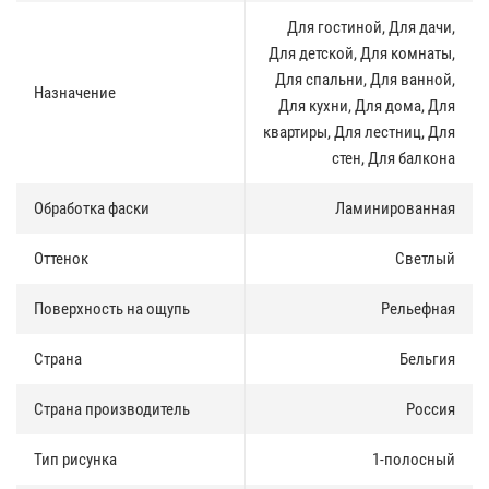
Все напольные покрытия Clix Floor проходят ряд строгих
Для гостиной, Для дачи,
испытаний на соответствие международным стандартам
качества, поэтому производитель предоставляет расширенную
Для детской, Для комнаты,
гарантию на каждый продукт.
Для спальни, Для ванной,
Назначение
Для кухни, Для дома, Для
квартиры, Для лестниц, Для
стен, Для балкона
Обработка фаски
Ламинированная
Оттенок
Светлый
Поверхность на ощупь
Рельефная
Страна
Бельгия
Страна производитель
Россия
Тип рисунка
1-полосный