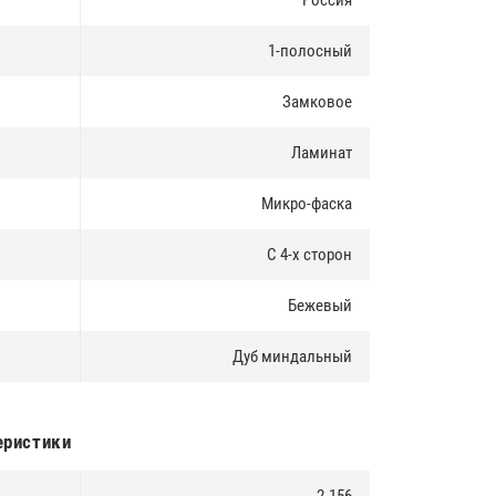
Россия
1-полосный
Замковое
Ламинат
Микро-фаска
С 4-х сторон
Бежевый
Дуб миндальный
еристики