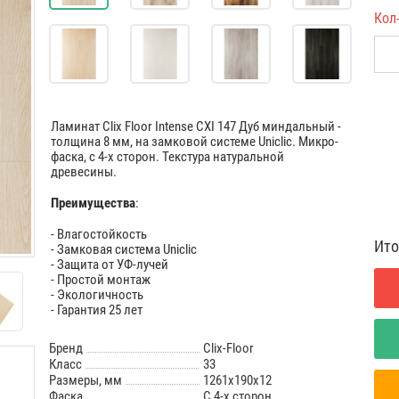
Кол
Ламинат Clix Floor Intense CXI 147 Дуб миндальный -
толщина 8 мм, на замковой системе Uniclic. Микро-
фаска, с 4-х сторон. Текстура натуральной
древесины.
Преимущества
:
- Влагостойкость
Ито
- Замковая система Uniclic
- Защита от УФ-лучей
- Простой монтаж
- Экологичность
- Гарантия 25 лет
Бренд
Clix-Floor
Класс
33
Размеры, мм
1261х190х12
Фаска
С 4-х сторон