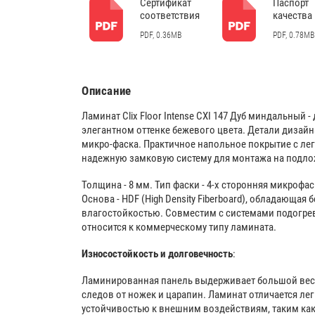
Сертификат
Паспорт
соответствия
качества 
PDF, 0.36MB
PDF, 0.78MB
Описание
Ламинат Clix Floor Intense CXI 147 Дуб миндальный
элегантном оттенке бежевого цвета. Детали дизай
микро-фаска. Практичное напольное покрытие с лег
надежную замковую систему для монтажа на подло
Толщина - 8 мм. Тип фаски - 4-х сторонняя микрофаск
Основа - HDF (High Density Fiberboard), обладающа
влагостойкостью. Совместим с системами подогрев
относится к коммерческому типу ламината.
Износостойкость и долговечность
:
Ламинированная панель выдерживает большой вес м
следов от ножек и царапин. Ламинат отличается ле
устойчивостью к внешним воздействиям, таким ка