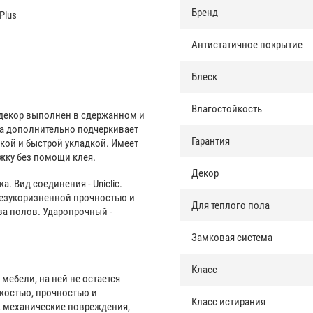
Бренд
Plus
Антистатичное покрытие
Блеск
Влагостойкость
 - декор выполнен в сдержанном и
на дополнительно подчеркивает
Гарантия
кой и быстрой укладкой. Имеет
жку без помощи клея.
Декор
а. Вид соединения - Uniclic.
я безукоризненной прочностью и
Для теплого пола
а полов. Ударопрочный -
Замковая система
Класс
ебели, на ней не остается
гкостью, прочностью и
Класс истирания
к механические повреждения,