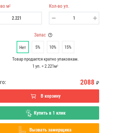
-во м
Кол-во уп.
2
Запас
5%
10%
15%
Нет
Товар продается кратно упаковкам.
1 уп. = 2.221м
2
2088
го:
₽
В корзину
Купить в 1 клик
Вызвать замерщика