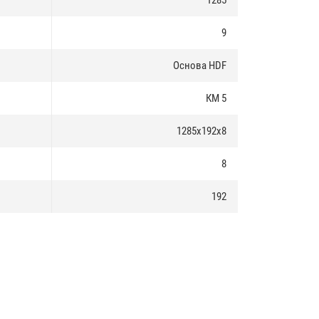
1285
9
Основа HDF
КМ 5
1285x192x8
8
192