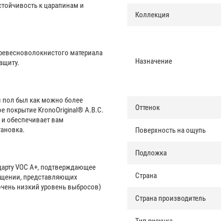
стойчивость к царапинам и
Коллекция
ревесноволокнистого материала
Назначение
ащиту.
ш пол был как можно более
Оттенок
 покрытие KronoOriginal® A.B.C.
 и обеспечивает вам
тановка.
Поверхность на ощупь
Подложка
дарту VOC A+, подтверждающее
Страна
мещении, представляющих
(очень низкий уровень выбросов)
Страна производитель