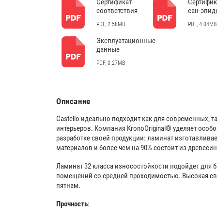
Сертификат
Сертифик
соответствия
сан-эпид
PDF, 2.58MB
PDF, 4.04MB
Эксплуатационные
данные
PDF, 0.27MB
Описание
Castello идеально подходит как для современных, т
интерьеров. Компания KronoOriginal® уделяет особ
разработке своей продукции: ламинат изготавлива
материалов и более чем на 90% состоит из древеси
Ламинат 32 класса износостойкости подойдет для 
помещений со средней проходимостью. Высокая све
пятнам.
Прочность
: