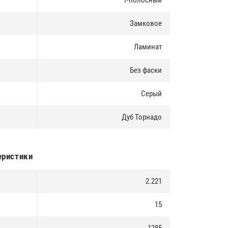
1-полосный
Замковое
Ламинат
Без фаски
Серый
Дуб Торнадо
еристики
2.221
15