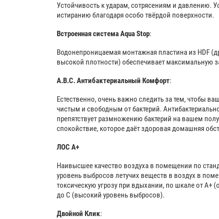
Устойчивость к ударам, сотрясениям и давлению. У
истиранию благодаря особо твёрдой поверхности.
Встроенная система Aqua Stop
:
Водонепроницаемая монтажная пластина из HDF (д
высокой плотности) обеспечивает максимальную з
A.B.C. Антибактериальный Комфорт
:
Естественно, очень важно следить за тем, чтобы ва
чистым и свободным от бактерий. Антибактериальное
препятствует размножению бактерий на вашем полу
спокойствие, которое даёт здоровая домашняя обс
ЛОС А+
Наивысшее качество воздуха в помещении по стан
уровень выбросов летучих веществ в воздух в по
токсическую угрозу при вдыхании, по шкале от A+ 
до C (высокий уровень выбросов).
Двойной Клик
: