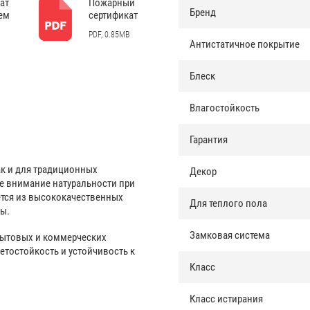
ат
Пожарный
Бренд
ем
сертификат
PDF, 0.85MB
Антистатичное покрытие
Блеск
Влагостойкость
Гарантия
ак и для традиционных
Декор
ое внимание натуральности при
ется из высококачественных
Для теплого пола
ны.
Замковая система
бытовых и коммерческих
тостойкость и устойчивость к
Класс
Класс истирания