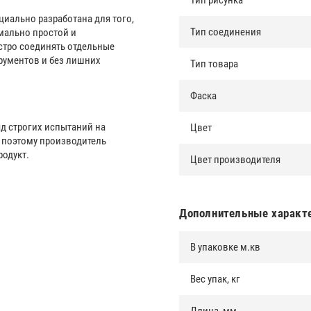
Тип рисунка
ециально разработана для того,
Тип соединения
мально простой и
стро соединять отдельные
рументов и без лишних
Тип товара
Фаска
яд строгих испытаний на
Цвет
 поэтому производитель
одукт.
Цвет производителя
Дополнительные характ
В упаковке м.кв
Вес упак, кг