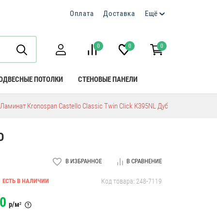
Оплата
Доставка
Ещё
0
0
0
ОДВЕСНЫЕ ПОТОЛКИ
СТЕНОВЫЕ ПАНЕЛИ
Ламинат Kronospan Castello Classic Twin Click К395NL Дуб Торнадо
О
В ИЗБРАННОЕ
В СРАВНЕНИЕ
ЕСТЬ В НАЛИЧИИ
Код товара: 248-7119
0
р/м
2