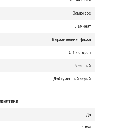
1-полосный
Замковое
Ламинат
Выразительная фаска
С 4-х сторон
Бежевый
Дуб туманный серый
еристики
Да