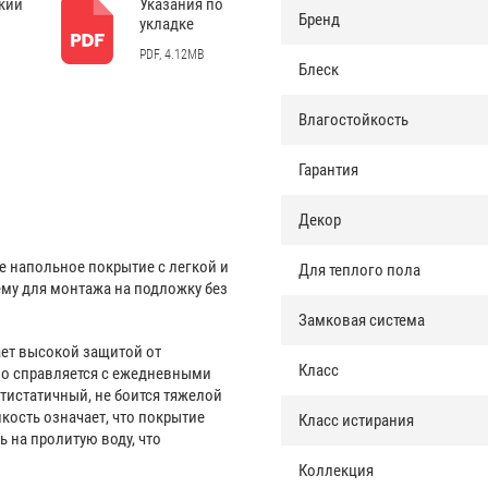
кий
Указания по
Бренд
укладке
PDF, 4.12MB
Блеск
Влагостойкость
Гарантия
Декор
ное напольное покрытие с легкой и
Для теплого пола
му для монтажа на подложку без
Замковая система
ет высокой защитой от
Класс
но справляется с ежедневными
нтистатичный, не боится тяжелой
кость означает, что покрытие
Класс истирания
 на пролитую воду, что
Коллекция