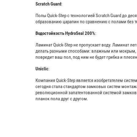
Scratch Guard
:
Полы Quick-Step с технологией Scratch Guard до дес
образованию царапин по сравнению с полами без те
Водостойкость HydroSeal 200%
:
Ламинат Quick-Step не пропускает воду. Ламинат лег
делать разными способами: влажным или мокрым, с
повредит ваш пол, под ним не будет грибка и плесен
Uniclic
:
Компания Quick-Step является изобретателем систем
сегодня стала стандартом замковых систем монтаж
революционной запатентованной системой замков 
планок пола друг с другом.