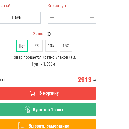
-во м
Кол-во уп.
2
Запас
5%
10%
15%
Нет
Товар продается кратно упаковкам.
1 уп. = 1.596м
2
2913
го:
₽
В корзину
Купить в 1 клик
Вызвать замерщика