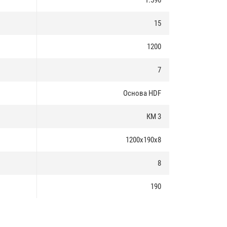
1.596
15
1200
7
Основа HDF
КМ 3
1200х190х8
8
190