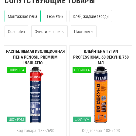
СОПУТСТВУЮЩИЕ ТОВАРЫ
Монтажная пена
Герметик
Клей, жидкие гвозди
Cosmofen
Очистители пены
Пистолеты
РАСПЫЛЯЕМАЯ ИЗОЛЯЦИОННАЯ
КЛЕЙ-ПЕНА TYTAN
ПЕНА PENOSIL PREMIUM
PROFESSIONAL 60 CЕКУНД 750
INSULATIO ...
МЛ
НОВИНКА
НОВИНКА
ШОУ-РУМ
ШОУ-РУМ
Код товара: 183-7690
Код товара: 183-7693