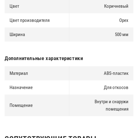
зазоров между стартовым профилем и основным блоком);
Цвет
Коричневый
Угловые крышки
– соединительные элементы, обеспечивающие
точную стыковку вертикальных и горизонтальных наличников;
Цвет производителя
Орех
Защелка
– для легкой и быстрой сборки конструкции,
Ширина
500 мм
сокращение сроков монтажа. Рразмеры защелки позволяют
устанавливать систему на проемы с монтажным швом до 50 мм.
Монтаж без клея и герметика.
Дополнительные характеристики
Материал
ABS-пластик
Назначение
Для откосов
Внутри и снаружи
Помещение
помещения