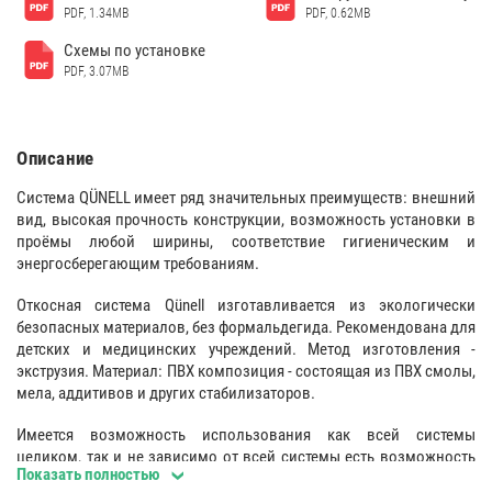
PDF, 1.34MB
PDF, 0.62MB
Схемы по установке
PDF, 3.07MB
Описание
Система QÜNELL имеет ряд значительных преимуществ: внешний
вид, высокая прочность конструкции, возможность установки в
проёмы любой ширины, соответствие гигиеническим и
энергосберегающим требованиям.
Откосная система Qünell изготавливается из экологически
безопасных материалов, без формальдегида. Рекомендована для
детских и медицинских учреждений. Метод изготовления -
экструзия. Материал: ПВХ композиция - состоящая из ПВХ смолы,
мела, аддитивов и других стабилизаторов.
Имеется возможность использования как всей системы
целиком, так и не зависимо от всей системы есть возможность
Показать полностью
применения отдельных элементов (наличника, стартового