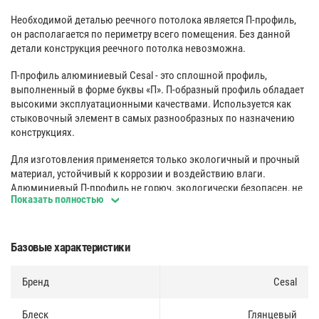
Необходимой деталью реечного потолока является П-профиль,
он располагается по периметру всего помещения. Без данной
детали конструкция реечного потолка невозможна.
П-профиль алюминиевый Cesal - это сплошной профиль,
выполненный в форме буквы «П». П-образный профиль обладает
высокими эксплуатационными качествами. Используется как
стыковочный элемент в самых разнообразных по назначению
конструкциях.
Для изготовления применяется только экологичный и прочный
материал, устойчивый к коррозии и воздействию влаги.
Алюминиевый П-профиль не горюч, экологически безопасен, не
Показать полностью
выделяет вредных химических соединений в период всей своей
эксплуатации.
Влагостойкость 100
%:
Базовые характеристики
Антикоррозионная стойкость металлических потолков, в
Бренд
Cesal
сравнении с потолками из минеральной плиты, позволяет не
только использовать их в помещениях с высокой влажностью,
таких как кухни и санузлы, но и мыть согласно СанПиН 2.1.3.1375-
Блеск
Глянцевый