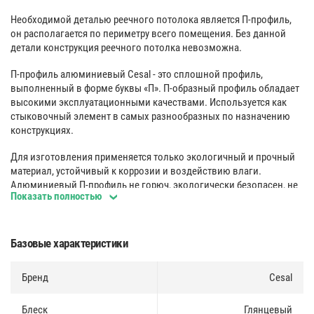
Необходимой деталью реечного потолока является П-профиль,
он располагается по периметру всего помещения. Без данной
детали конструкция реечного потолка невозможна.
П-профиль алюминиевый Cesal - это сплошной профиль,
выполненный в форме буквы «П». П-образный профиль обладает
высокими эксплуатационными качествами. Используется как
стыковочный элемент в самых разнообразных по назначению
конструкциях.
Для изготовления применяется только экологичный и прочный
материал, устойчивый к коррозии и воздействию влаги.
Алюминиевый П-профиль не горюч, экологически безопасен, не
Показать полностью
выделяет вредных химических соединений в период всей своей
эксплуатации.
Влагостойкость 100
%:
Базовые характеристики
Антикоррозионная стойкость металлических потолков, в
Бренд
Cesal
сравнении с потолками из минеральной плиты, позволяет не
только использовать их в помещениях с высокой влажностью,
таких как кухни и санузлы, но и мыть согласно СанПиН 2.1.3.1375-
Блеск
Глянцевый