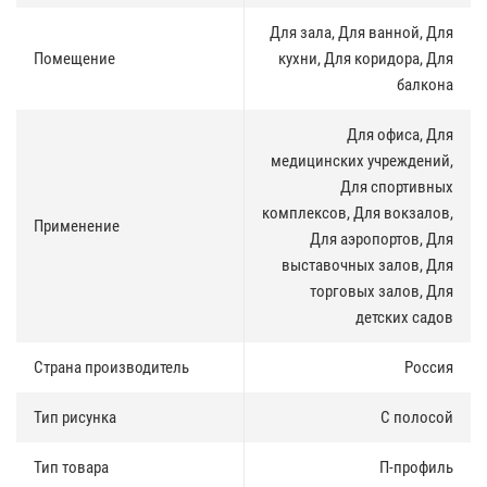
Для зала, Для ванной, Для
Применние
:
Помещение
кухни, Для коридора, Для
П-профиль алюминиевый Cesal применяется в любых
балкона
помещениях. Часто их применяют во влажных помещениях - на
кухнях и ванных комнатах. Их можно использовать для отделки
Для офиса, Для
детских учреждений и больниц, жилых помещений и офисов,
медицинских учреждений,
торговых и выставочных залов и павильонов, аэропортов и
Для спортивных
вокзалов, спортивных комплексов и т.д.
комплексов, Для вокзалов,
Применение
Пожаробезопасность
:
Для аэропортов, Для
выставочных залов, Для
В отличие от натяжных потолков из ПВХ, потолков из
торговых залов, Для
гипсокартона или дерева, металлические потолки CESAL
сертифицированы по классу НГ (конструкция не поддерживает
детских садов
горение, не деформируется при пожаре).
Страна производитель
Россия
Экологичность
:
Тип рисунка
С полосой
В противовес потолкам из ПВХ, металлические потолки CESAL в
процессе эксплуатации не выделяют вредных веществ, и в то же
время, по сравнению с потолками из гипсокартона и тканевых
Тип товара
П-профиль
натяжных, металлические потолки не впитывают и не