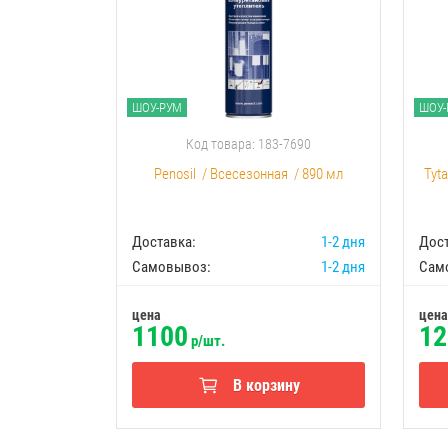
ШОУ-РУМ
ШОУ-
Код товара: 183-7690
Penosil
/
Всесезонная
/
890 мл
Tyt
Доставка:
1-2 дня
Дост
Самовывоз:
1-2 дня
Сам
цена
цена
1100
12
р/шт.
В корзину