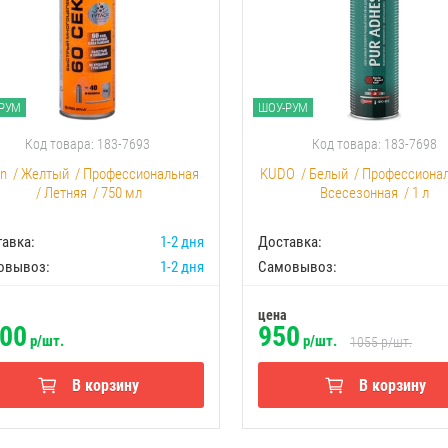
РУМ
ШОУ-РУМ
Код товара: 183-7693
Код товара: 183-7698
an
/
Желтый
/
Профессиональная
KUDO
/
Белый
/
Профессиона
/
Летняя
/
750 мл
Всесезонная
/
1 л
авка:
1-2 дня
Доставка:
овывоз:
1-2 дня
Самовывоз:
цена
00
950
р/шт.
р/шт.
1055
р/шт.
В корзину
В корзину