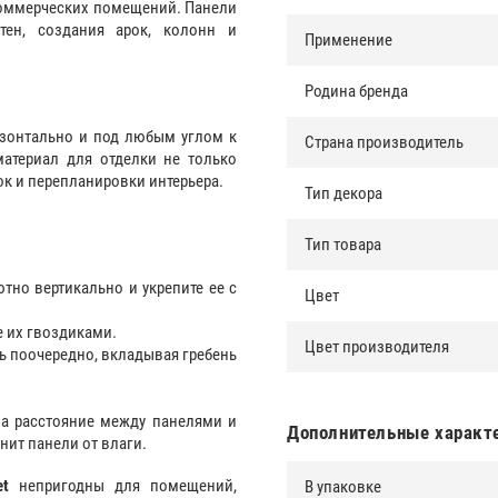
коммерческих помещений. Панели
тен, создания арок, колонн и
Применение
Родина бренда
изонтально и под любым углом к
Страна производитель
материал для отделки не только
ок и перепланировки интерьера.
Тип декора
Тип товара
тно вертикально и укрепите ее с
Цвет
е их гвоздиками.
Цвет производителя
ь поочередно, вкладывая гребень
а расстояние между панелями и
Дополнительные характ
нит панели от влаги.
et
непригодны для помещений,
В упаковке