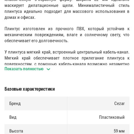
маскирует дилатационные щели. Минималистичный стиль
плинтуса идеально подходит для массового использования в
домах и офисах.
Плинтус изготовлен из прочного ПВХ, который устойчив к
механическим повреждениям, влаге и солнечному свету, что
обеспечивает его долговечность.
У плинтуса мягкий край, встроенный центральный кабель-канал.
Мягкий край обеспечивает плотное прилегание плинтуса к
поверхностям, с помощью кабель-канала возможно незаметно
Показать полностью
проложить кабели.
Поверхность
:
Базовые характеристики
Гладкая структура лицевой части.
Бренд
Cezar
Кабель канал
:
Больше места для размещения электропроводки. Существует
Вид
Пластиковый
возможность размещения большого количества проводов, в том
числе после монтажа. Размещение дополнительной проводки
Высота
59 мм
возможно без использования инструментов.