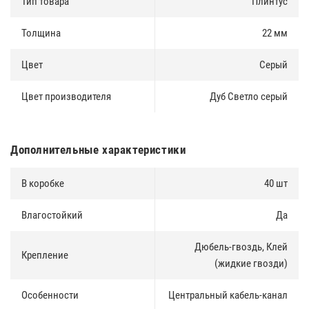
Тип товара
Плинтус
по безналичному расчету.
Толщина
22 мм
Доставка по Москве и Московской области осуществлятся
ежедневно. Доставка в регионы России осуществляется через
транспортные компании.
Цвет
Серый
Цвет производителя
Дуб Светло серый
Дополнительные характеристики
В коробке
40 шт
Влагостойкий
Да
Дюбель-гвоздь, Клей
Крепление
(жидкие гвозди)
Особенности
Центральный кабель-канал