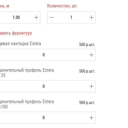
на, м
Количество, шт.
авить фурнитуру
цевая накладка Estera
500 р.шт.
динительный профиль Estera
500 р.шт.
135
динительный профиль Estera
500 р.шт.
x180