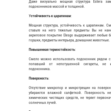
Даже визуально мощная структура Estera зам
подоконников массой и толщиной.
У
стойчивость к царапинам
:
Мощная структура, устойчивость к царапинам. С
ставьте на него тяжелые предметы Вы не нане
акриловое покрытие Elesgo выдерживает любые б
горшки, предметы интерьера, домашние животные.
Повышенная термостойкость
:
Смело можно использовать подоконник рядом с п
попавший от непотушенной сигареты, не и
подоконника.
Поверхность
:
Отсутствие микропор и микротрещин на поверхн
убираются влажной салфеткой. Поверхность н
химических чистящих средств, не теряет первон
солнечных лучей.