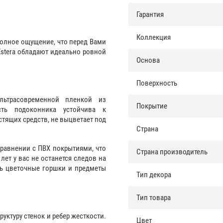
Гарантия
Коллекция
полное ощущение, что перед Вами
Estera обладают идеально ровной
Основа
Поверхность
льтрасовременной пленкой из
Покрытие
ть подоконника устойчива к
тящих средств, не выцветает под
Страна
сравнении с ПВХ покрытиями, что
Страна производитель
 лет у вас не останется следов на
ь цветочные горшки и предметы
Тип декора
Тип товара
уктуру стенок и ребер жесткости.
Цвет