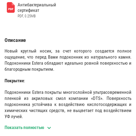
Антибактериальный
сертификат
PDF, 0.25MB
Описание
Новый круглый носик, за счет которого создается полное
ощущение, что перед Вами подоконник из натурального камня.
Подоконники Estera обладают идеально ровной поверхностью и
благородным покрытием.
Покрытие
:
Подоконники Estera покрыты многослойной ультрасовременной
пленкой из акриловых смол компании «DTS». Поверхность
подоконника устойчива к воздействию кислотосодержащих и
химических чистящих средств, не выцветает под воздействием
УФ лучей.
Показать полностью
Данная пленка в 6 - 8 раз превышает стойкость в сравнении с ПВХ
покрытиями, что означается, что при эксплуатации в течении