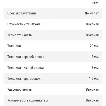
пену
При правильной установке и должном уходе подоконники служат
до 70 лет, при этом всегда выглядят превосходно!
Срок эксплуатации
До 70 лет
Стойкость к УФ-лучам
Высокая
Термостойкость
Высокая
Толщина
20 мм
Толщина верхней стенки
3 мм
Толщина нижней стенки
3 мм
Толщина перегородок
1.5 мм
Ударопрочность
Высокая
Устойчивость к химикатам
Высокая