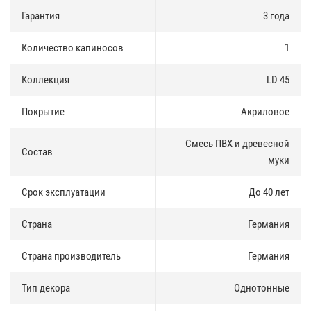
Покрытие ELESGO
:
Гарантия
3 года
Покрыт высококачественным многослойным ламинатом на
Количество капиносов
1
основе акриловых смол Elesgo-Plus on top. Такая поверхность при
эксплуатации обладает устойчивостью к царапинам,
нечувствительна к свету и солнечным лучам (ультрафиолету). Со
Коллекция
LD 45
временем на ней не появляются желтые пятна, не происходит
изменение цвета.
Покрытие
Акриловое
Клей расплав KLEIBERIT
:
Смесь ПВХ и древесной
Состав
Ламинат Elesgo-Plus on top соединяется с основой подоконника
муки
полиуретановым экологически безопасным
высококачественным клей-расплавом KLEIBERIT. Который
Срок эксплуатации
До 40 лет
обладает очень высокой начальной прочностью, устойчивостью
к старению, устойчивостью к растворителям, высокой влаго- и
Страна
Германия
водостойкостью. Обеспечивает очень прочное сцепление
ламината с основой, и длительный срок эксплуатации
подоконника Möller.
Страна производитель
Германия
Тип декора
Однотонные