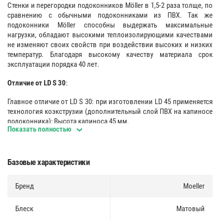
Стенки и перегородки подоконников Möller в 1,5-2 раза толще, по
сравнению с обычными подоконниками из ПВХ. Так же
подоконники Möller способны выдержать максимальные
нагрузки, обладают высокими теплоизолирующими качествами
не изменяют своих свойств при воздействии высоких и низких
температур. Благодаря высокому качеству материала срок
эксплуатации порядка 40 лет.
Отличие от LD S 30
:
Главное отличие от LD S 30: при изготовлении LD 45 применяется
технология коэкструзии (дополнительный слой ПВХ на капиносе
подоконника); Высота капиноса 45 мм.
Показать полностью
Основа LIGNODUR
:
Подоконник Möller LD 40 производится из экологически
Базовые характеристики
безопасного древесно полимерного композита Lignodur, который
совмещает в себе свойства пластика и древесины, обеспечивает
Бренд
Moeller
высокое качество поверхности, дополнительную прочность,
устойчивость к воздействию высоких и низких температур и
длительный срок эксплуатации изделия.
Блеск
Матовый