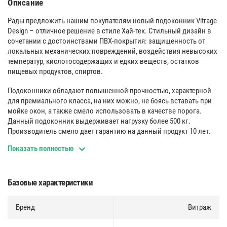
Описание
Рады предложить нашим покупателям новый подоконник Vitrage
Design – отличное решение в стиле Хай-тек. Стильный дизайн в
сочетании с достоинствами ПВХ-покрытия: защищенность от
локальных механических повреждений, воздействия невысоких
температур, кислотосодержащих и едких веществ, остатков
пищевых продуктов, спиртов.
Подоконники обладают повышенной прочностью, характерной
для премиального класса, на них можно, не боясь вставать при
мойке окон, а также смело использовать в качестве порога.
Данный подоконник выдерживает нагрузку более 500 кг.
Производитель смело дает гарантию на данный продукт 10 лет.
Показать полностью
Поверхность
:
Безупречно ровный и гладкий. Идеальная поверхность изделия
за счет ее шлифования, специальным обрабатывающим центром,
Базовые характеристики
позволяя получить идеально ровную, гладкую поверхность. Это
единственный в своем роде продукт, который проходит такую
Бренд
Витраж
стадию обработки.