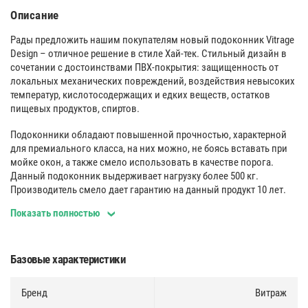
Описание
Рады предложить нашим покупателям новый подоконник Vitrage
Design – отличное решение в стиле Хай-тек. Стильный дизайн в
сочетании с достоинствами ПВХ-покрытия: защищенность от
локальных механических повреждений, воздействия невысоких
температур, кислотосодержащих и едких веществ, остатков
пищевых продуктов, спиртов.
Подоконники обладают повышенной прочностью, характерной
для премиального класса, на них можно, не боясь вставать при
мойке окон, а также смело использовать в качестве порога.
Данный подоконник выдерживает нагрузку более 500 кг.
Производитель смело дает гарантию на данный продукт 10 лет.
Показать полностью
Поверхность
:
Безупречно ровный и гладкий. Идеальная поверхность изделия
за счет ее шлифования, специальным обрабатывающим центром,
Базовые характеристики
позволяя получить идеально ровную, гладкую поверхность. Это
единственный в своем роде продукт, который проходит такую
Бренд
Витраж
стадию обработки.