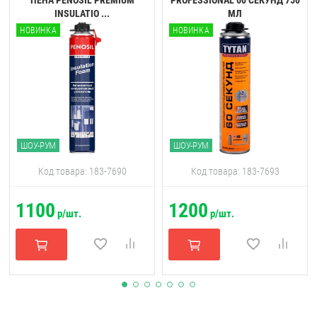
ПЕНА PENOSIL PREMIUM
PROFESSIONAL 60 CЕКУНД 750
INSULATIO ...
МЛ
НОВИНКА
НОВИНКА
ШОУ-РУМ
ШОУ-РУМ
Код товара: 183-7690
Код товара: 183-7693
1100
1200
р/шт.
р/шт.