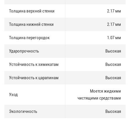
в том числе кислотосодержащим.
Толщина верхней стенки
2.17 мм
Экологичность
:
Толщина нижней стенки
2.17 мм
В основе пластиковой доски лежит первичное сырье, гранулы
ПВХ, а так же мраморная крошка.
Толщина перегородок
1.07 мм
Устойчивость к УФ-лучам
:
Ударопрочность
Высокая
Первоначальный вид подоконника сохраняется десятилетиями.
Тепличный эффект солнечных лучей через оконное стекло
Устойчивость к химикатам
Высокая
никоим образом не изменит ни цвет, ни рисунок подоконника.
Устойчивость к царапинам
Высокая
Моется жидкими
Уход
чистящими средствами
Экологичность
Высокая