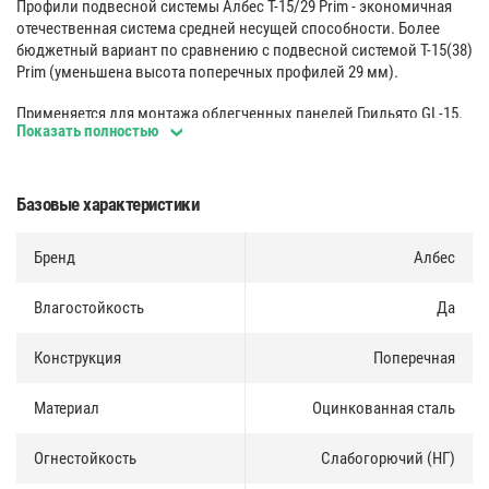
Профили подвесной системы Албес Т-15/29 Prim - экономичная
отечественная система средней несущей способности. Более
бюджетный вариант по сравнению с подвесной системой Т-15(38)
Prim (уменьшена высота поперечных профилей 29 мм).
Применяется для монтажа облегченных панелей Грильято GL-15.
Показать полностью
Защитное покрытие направляющих каркаса позволяет
использовать систему в нормальных и влажных помещениях.
Базовые характеристики
Меры предосторожности
:
Бренд
Албес
Не размещайте проводку на каркасе;
Не применяйте в помещениях с повышенной влажностью;
Устанавливайте потолок после всех «мокрых» работ.
Влагостойкость
Да
Конструкция
Поперечная
Материал
Оцинкованная сталь
Огнестойкость
Слабогорючий (НГ)