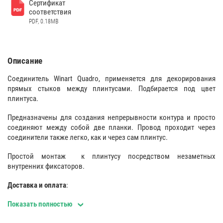
Сертификат
соответствия
PDF, 0.18MB
Описание
Соединитель Winart Quadro, применяется для декорирования
прямых стыков между плинтусами. Подбирается под цвет
плинтуса.
Предназначены для создания непрерывности контура и просто
соединяют между собой две планки. Провод проходит через
соединители также легко, как и через сам плинтус.
Простой монтаж к плинтусу посредством незаметных
внутренних фиксаторов.
Доставка и оплата
:
Соединительный элемент Winart Quadro есть в наличии и
Показать полностью
продается как оптом так и в розницу. Купить можно за наличные