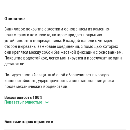
Описание
Виниловое покрытие с жестким основанием из каменно-
полимерного композита, которое придает покрытию
устойчивость к повреждениям. В каждой панели с четырех
сторон вырезаны замковые соединения, с помощью которых
они крепятся между собой без жесткой фиксации с основанием.
Покрытие водостойкое, легко монтируется и прослужит не один
десяток лет.
Полиуретановый защитный слой обеспечивает высокую
износостойкость, ударопрочность и восстановление доски
после механических воздействий.
Водостойкость 100%
:
Показать полностью
Главная особенность продукта - водостойкость. Покрытие
гидрофобно, даже длительные контакты с водой не заставят
панели впитать влагу. Благодаря надежной герметичной
Базовые характеристики
замковой системе просачивание воды к основанию исключено.