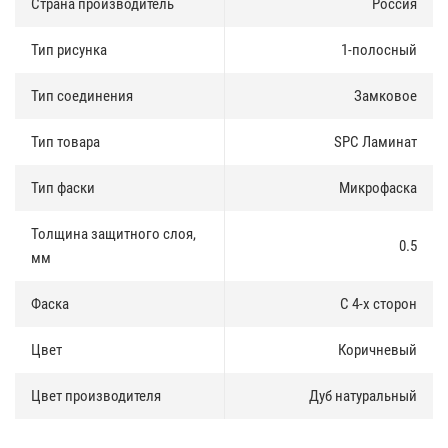
горения и не выделяет токсичных элементов. Продукция имеет
Страна производитель
Россия
сертификат пожарной безопасности КМ2.
Тип рисунка
1-полосный
Гарантия 20 лет
:
Тип соединения
Замковое
Для жилых и коммерческих помещений. При выполнении всех
правил эксплуатации, Alta Step Excelente прослужит не менее 20
лет в частных домах, и не менее 15 лет при коммерческом
Тип товара
SPC Ламинат
использовании.
Тип фаски
Микрофаска
Толщина защитного слоя,
0.5
мм
Фаска
С 4-х сторон
Цвет
Коричневый
Цвет производителя
Дуб натуральный