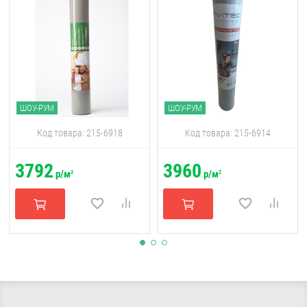
ШОУ-РУМ
ШОУ-РУМ
Код товара: 215-6918
Код товара: 215-6914
3792
3960
р/м
р/м
2
2