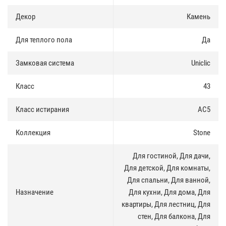
Синхронная поверхность
:
Декор
Камень
Благодаря слою с декоративной пленкой и специальной технике
эмбоссирования, NATURA внешне практически идентична
Для теплого пола
Да
пнатуральному камню.
Замковая система
Uniclic
Материал
:
Сверхплотный водостойкий базовый слой. Состоит из порошка
Класс
43
известняка (70%) и ПВХ гранул (30%).
Класс истирания
AC5
Теплый пол
:
Коллекция
Stone
Благодаря высокой стабильности при перепадах температуры,
NATURA может быть уложена в помещениях с системами тёплого
пола (за исключением инфракрасных систем подогрева)
Для гостиной, Для дачи,
Для детской, Для комнаты,
Экологичность
:
Для спальни, Для ванной,
Производится на основе природного сырья, не имеет ярко
Назначение
Для кухни, Для дома, Для
выраженного запаха, безопасна для людей и животных.
квартиры, Для лестниц, Для
стен, Для балкона, Для
KM2
: