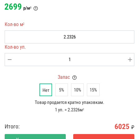
2699
р/м
2
Кол-во м
2
Кол-во уп.
Запас
5%
10%
15%
Нет
Товар продается кратно упаковкам.
1 уп. = 2.2326м
2
6025
Итого:
₽