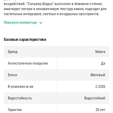
воздействий. "Сильвер Шадоу" выполнен в бежевом оттенке,
имитирует легкую и ненавязчивую текстуру камня, подходит для
пастельных интерьеров, светлых и воздушных пространств.
Показать полностью
Отлично подойдет для кухни, ванной, коридора и балкона.
Поверхность не поменяет цвет и сохранит рисунок в течение
всего времени службы.
Базовые характеристики
Водостойкость 100%
:
Бренд
Natura
Позволяет использовать наш продукт в помещениях с
повышенной влажностью - ванных комнатах, кухнях, лоджиях.
Кроме того NATURA устойчива к воздействию природных
Антистатичное покрытие
Да
красителей и ультрафиолетовых лучей.
Блеск
Матовый
43 класс
:
В упаковке м.кв
2.2326
Основной полиуретановый защитный слой 0,5 мм, что
соответствует 43 классу износостойкости. Позволяет укладывать
NATURA в помещениях с высокой проходимостью, а также
Водостойкость
Водостойкий
обеспечивает эффект самовосстановления поверхности после
нажатия.
Гарантия
20 лет