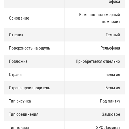
офиса
Безопасно использовать не только в жилых помещениях, но и в
офисах, школах и детских садах.
Каменно-полимерный
Основание
композит
Гарантия 20 лет
:
Оттенок
Темный
Для жилых и коммерческих помещений. При выполнении всех
правил эксплуатации, NATURA прослужит не менее 20 лет в
частных домах, и не менее 15 лет при коммерческом
Поверхность на ощупь
Рельефная
использовании.
Подложка
Приобретается отдельно
Укладка
:
Страна
Бельгия
SPC Ламинат укладывается на основание без подложки или на
специализированную подложку под SPC либо LVT покрытия
толщиной не более 1,5 мм. Укладка плавающим способом.
Страна производитель
Бельгия
Укладка без применения клея даже в помещениях с большой
площадью(существуют ограничения)
Тип рисунка
Под плитку
Тип соединения
Замковое
Тип товара
SPC Ламинат