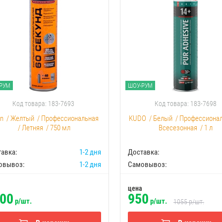
РУМ
ШОУ-РУМ
Код товара: 183-7693
Код товара: 183-7698
an
/
Желтый
/
Профессиональная
KUDO
/
Белый
/
Профессиона
/
Летняя
/
750 мл
Всесезонная
/
1 л
авка:
1-2 дня
Доставка:
овывоз:
1-2 дня
Самовывоз:
цена
00
950
р/шт.
р/шт.
1055
р/шт.