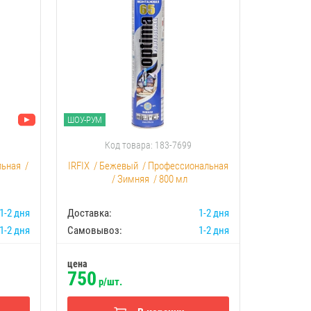
ШОУ-РУМ
ШОУ-РУМ
Код товара: 183-7699
К
льная
/
IRFIX
/
Бежевый
/
Профессиональная
Akfix
/
С
/
Зимняя
/
800 мл
1-2 дня
Доставка:
1-2 дня
Доставка:
1-2 дня
Самовывоз:
1-2 дня
Самовыво
цена
цена
750
1500
р/шт.
р