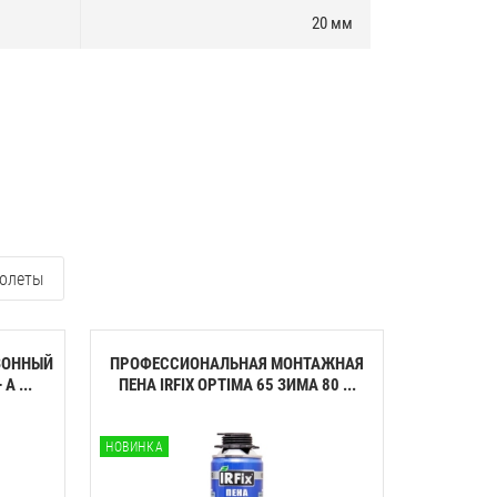
20 мм
олеты
ЗОННЫЙ
ПРОФЕССИОНАЛЬНАЯ МОНТАЖНАЯ
КЛЕЙ-ПЕН
A ...
ПЕНА IRFIX OPTIMA 65 ЗИМА 80 ...
ПЕНОП
НОВИНКА
НОВИНКА