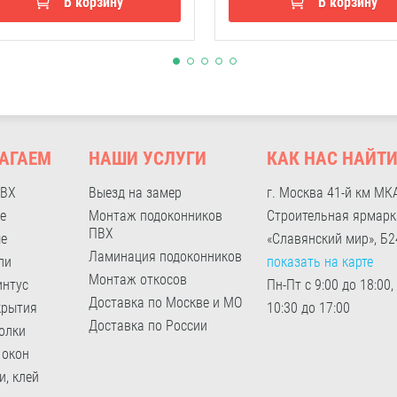
В корзину
В корзину
АГАЕМ
НАШИ УСЛУГИ
КАК НАС НАЙТ
ПВХ
Выезд на замер
г. Москва 41-й км МК
е
Монтаж подоконников
Строительная ярмарк
ПВХ
ые
«Славянский мир», Б2
Ламинация подоконников
ли
показать на карте
Монтаж откосов
интус
Пн-Пт с 9:00 до 18:00,
Доставка по Москве и МО
крытия
10:30 до 17:00
Доставка по России
олки
 окон
и, клей