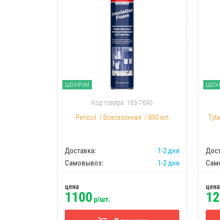
ШОУ-РУМ
ШОУ-
Код товара: 183-7690
Penosil
/
Всесезонная
/
890 мл
Tyt
Доставка:
1-2 дня
Дост
Самовывоз:
1-2 дня
Сам
цена
цена
1100
12
р/шт.