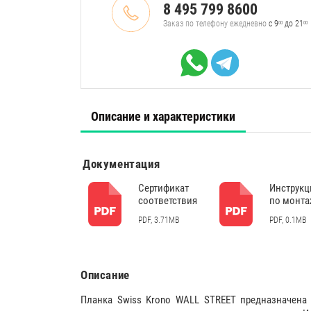
8 495 799 8600
Заказ по телефону ежедневно
с 9
до 21
00
00
Описание и характеристики
Документация
Сертификат
Инструкц
соответствия
по монта
PDF, 3.71MB
PDF, 0.1MB
Описание
Планка Swiss Krono WALL STREET предназначена