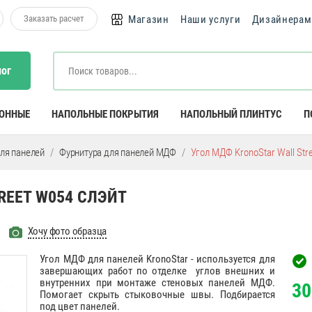
Заказать расчет
Магазин
Наши услуги
Дизайнерам
лог
КОННЫЕ
НАПОЛЬНЫЕ ПОКРЫТИЯ
НАПОЛЬНЫЙ ПЛИНТУС
П
ля панелей
Фурнитура для панелей МДФ
Угол МДФ KronoStar Wall Str
REET W054 СЛЭЙТ
Хочу фото образца
Угол МДФ для панелей KronoStar - используется для
завершающих работ по отделке углов внешних и
внутренних при монтаже стеновых панелей МДФ.
30
Помогает скрыть стыковочные швы. Подбирается
под цвет панелей.