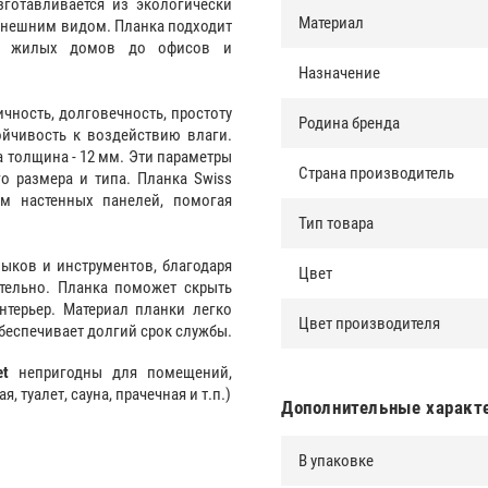
готавливается из экологически
Материал
внешним видом. Планка подходит
от жилых домов до офисов и
Назначение
ность, долговечность, простоту
Родина бренда
ойчивость к воздействию влаги.
а толщина - 12 мм. Эти параметры
Страна производитель
 размера и типа. Планка Swiss
ом настенных панелей, помогая
Тип товара
выков и инструментов, благодаря
Цвет
тельно. Планка поможет скрыть
нтерьер. Материал планки легко
Цвет производителя
 обеспечивает долгий срок службы.
et
непригодны для помещений,
 туалет, сауна, прачечная и т.п.)
Дополнительные характ
В упаковке