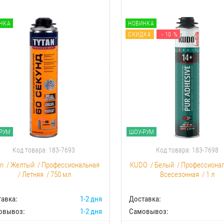
НКА
НОВИНКА
СКИДКА
- 10 %
РУМ
ШОУ-РУМ
Код товара: 183-7693
Код товара: 183-7698
an
/
Желтый
/
Профессиональная
KUDO
/
Белый
/
Профессиона
/
Летняя
/
750 мл
Всесезонная
/
1 л
авка:
1-2 дня
Доставка:
овывоз:
1-2 дня
Самовывоз: