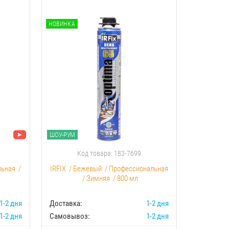
НОВИНКА
НОВИНКА
ШОУ-РУМ
ШОУ-РУМ
Код товара: 183-7699
К
льная
/
IRFIX
/
Бежевый
/
Профессиональная
Akfix
/
С
/
Зимняя
/
800 мл
1-2 дня
Доставка:
1-2 дня
Доставка:
1-2 дня
Самовывоз:
1-2 дня
Самовыво