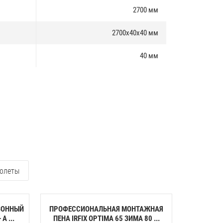
2700 мм
2700х40х40 мм
40 мм
олеты
ЗОННЫЙ
ПРОФЕССИОНАЛЬНАЯ МОНТАЖНАЯ
КЛЕЙ-ПЕН
A ...
ПЕНА IRFIX OPTIMA 65 ЗИМА 80 ...
ПЕНОП