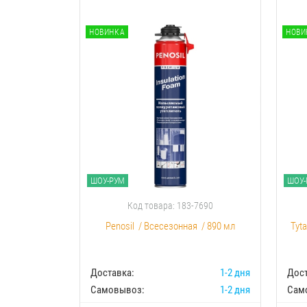
НОВИНКА
НОВИ
ШОУ-РУМ
ШОУ-
Код товара: 183-7690
Penosil
/
Всесезонная
/
890 мл
Tyt
Доставка:
1-2 дня
Дост
Самовывоз:
1-2 дня
Сам