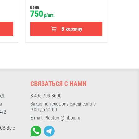
цена
цена
750
1500
р/шт.
р
В корзину
И
СВЯЗАТЬСЯ С НАМИ
АД,
8 495 799 8600
а
Заказ по телефону ежедневно с
9:00 до 21:00
4/2
E-mail: Plastum@inbox.ru
 Сб-Вс с