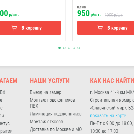
цена
00
950
р/шт.
р/шт.
1055
р/шт.
В корзину
В корзину
АГАЕМ
НАШИ УСЛУГИ
КАК НАС НАЙТ
ПВХ
Выезд на замер
г. Москва 41-й км МК
е
Монтаж подоконников
Строительная ярмарк
ПВХ
ые
«Славянский мир», Б2
Ламинация подоконников
ли
показать на карте
Монтаж откосов
интус
Пн-Пт с 9:00 до 18:00,
Доставка по Москве и МО
крытия
10:30 до 17:00