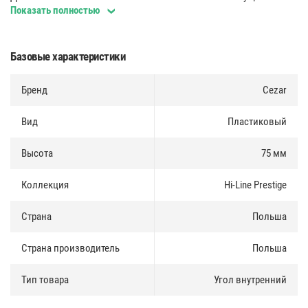
ежедневно. Доставка в регионы России осуществляется через
Показать полностью
транспортные компании.
Базовые характеристики
Бренд
Cezar
Вид
Пластиковый
Высота
75 мм
Коллекция
Hi-Line Prestige
Страна
Польша
Страна производитель
Польша
Тип товара
Угол внутренний