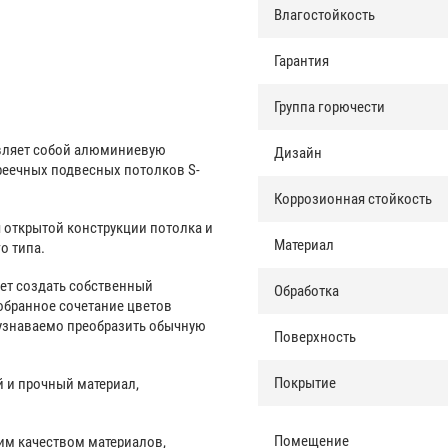
Влагостойкость
Гарантия
Группа горючести
авляет собой алюминиевую
Дизайн
реечных подвесных потолков S-
Коррозионная стойкость
я открытой конструкции потолка и
Материал
о типа.
жет создать собственный
Обработка
бранное сочетание цветов
еузнаваемо преобразить обычную
Поверхность
Покрытие
 и прочный материал,
Помещение
им качеством материалов,