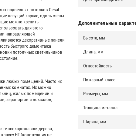
ых подвесных потолков Cesal
ие несущий каркас, вдоль стены
ющие можно крепить
Дополнительные характ
пользовать для этого
ции направляющей
Высота, мм
елкиваются декоративные панели
ность быстрого демонтажа
Длина, мм
тановки потолчных светильников
сстояние.
Огнестойкость
Пожарный класс
елки любых помещений. Часто их
анных комнатах. Их можно
ольниц, жилых помещений и
Размеры, мм
в, аэропортов и вокзалов,
Толщина металла
Ширина, мм
з гипсокартона или дерева,
классу НГ (конструкция не