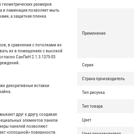
ю геометрических размеров
ка и ламинация позволяет мыть
ами, а защитная пленка
Применение
ов, в сравнении с потолками из
вать их в помещениях с высокой
огласно СанПиН 2.1.3.1375-03
чреждений.
Серия
Страна производитель
 же декоративные вставки
зайна.
Тип рисунка
Тип товара
мыкают друг к другу, создавая
Цвет
специальных элементов панели
змеры панелей позволяют
ект «сплошной» поверхности.
Цвет производителя