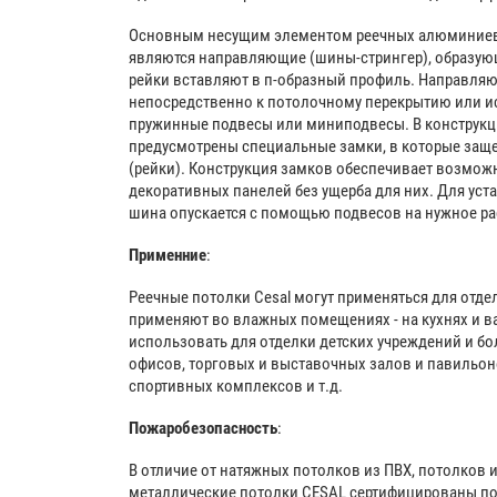
Основным несущим элементом реечных алюминиев
являются направляющие (шины-стрингер), образующ
рейки вставляют в п-образный профиль. Направля
непосредственно к потолочному перекрытию или ис
пружинные подвесы или миниподвесы. В конструк
предусмотрены специальные замки, в которые защ
(рейки). Конструкция замков обеспечивает возмож
декоративных панелей без ущерба для них. Для ус
шина опускается с помощью подвесов на нужное ра
Применние
:
Реечные потолки Cesal могут применяться для отд
применяют во влажных помещениях - на кухнях и в
использовать для отделки детских учреждений и б
офисов, торговых и выставочных залов и павильоно
спортивных комплексов и т.д.
Пожаробезопасность
:
В отличие от натяжных потолков из ПВХ, потолков и
металлические потолки CESAL сертифицированы по 