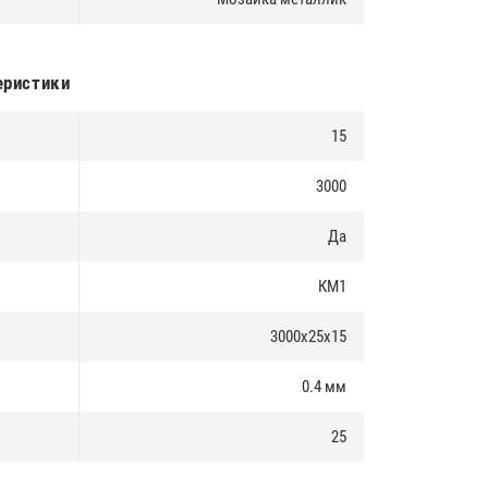
еристики
15
3000
Да
КМ1
3000х25х15
0.4 мм
25