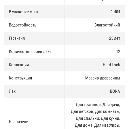
Многокомпонентные фиксирующие добавки, используемые при
В упаковке м.кв
1.404
производстве бамбука Hi-Tech, не содержат формальдегиды и
сертифицированы для использования в ЕС и СНГ. Паркет из
бамбука не имеет ярко выраженного запаха, присущего для
Водостойкость
Влагостойкий
продукции, выпущенной с использованием низкокачественного,
содержащего формальдегиды композита.
Гарантия
25 лет
Укладка
:
Количество слоев лака
12
Благодаря замковой системе UNICLICK, можно укладывать паркет
«плавающим» способом, то есть без использования клея.
Коллекция
Hard Lock
Конструкция
Массив древесины
Лак
BONA
Для гостиной, Для дачи,
Для детской, Для комнаты,
Для спальни, Для кухни,
Назначение
Для дома, Для квартиры,