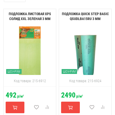
ПОДЛОЖКА ЛИСТОВАЯ XPS
ПОДЛОЖКА QUICK STEP BASIC
СОЛИД XXL ЗЕЛЕНАЯ 3 ММ
QSUDLBA15RU 3 ММ
ШОУ-РУМ
ШОУ-РУМ
Код товара: 215-6912
Код товара: 215-6924
492
2490
р/м
р/м
2
2