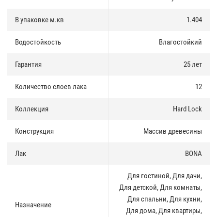
использование замковой системы UNICLICK.
В упаковке м.кв
1.404
Экологичность
:
Многокомпонентные фиксирующие добавки, используемые при
Водостойкость
Влагостойкий
производстве бамбука Hi-Tech, не содержат формальдегиды и
сертифицированы для использования в ЕС и СНГ. Паркет из
Гарантия
25 лет
бамбука не имеет ярко выраженного запаха, присущего для
продукции, выпущенной с использованием низкокачественного,
Количество слоев лака
12
содержащего формальдегиды композита.
Укладка
Коллекция
:
Hard Lock
Благодаря замковой системе UNICLICK, можно укладывать паркет
Конструкция
Массив древесины
«плавающим» способом, то есть без использования клея.
Лак
BONA
Для гостиной, Для дачи,
Для детской, Для комнаты,
Для спальни, Для кухни,
Назначение
Для дома, Для квартиры,