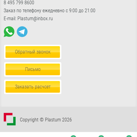
«Славянский мир», Б24/2
показать на карте
8 495 799 8600
Фурнитура для окон
Доставка по России
Пн-Пт с 9:00 до 18:00, Сб-Вс с 10:30 до 17:00
Заказ по телефону ежедневно с 9:00 до 21:00
Пена, герметики, клей
E-mail: Plastum@inbox.ru
Обратный звонок
Письмо
Заказать расчсет
Copyright © Plastum 2026