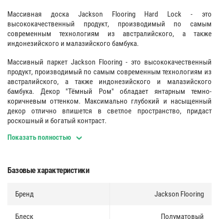
Массивная доска Jackson Flooring Hard Lock - это
высококачественный продукт, производимый по самым
современным технологиям из австралийского, а также
индонезийского и малазийского бамбука.
Массивный паркет Jackson Flooring - это высококачественный
продукт, производимый по самым современным технологиям из
австралийского, а также индонезийского и малазийского
бамбука. Декор "Тёмный Ром" обладает янтарным темно-
коричневым оттенком. Максимально глубокий и насыщенный
декор отлично впишется в светлое пространство, придаст
роскошный и богатый контраст.
Показать полностью
Покрытие
:
Паркет Jackson Flooring отличается особой прочностью,
достигаемой за счет покрытия 12 слоями лака BONA, который
Базовые характеристики
производится в Австралии по немецкой лицензии.
Бренд
Jackson Flooring
Замковое соединение
:
Несомненным плюсом продукции Jackson Flooring является
Блеск
Полуматовый