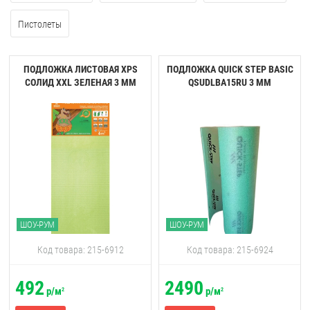
Пистолеты
ПОДЛОЖКА ЛИСТОВАЯ XPS
ПОДЛОЖКА QUICK STEP BASIC
СОЛИД XXL ЗЕЛЕНАЯ 3 ММ
QSUDLBA15RU 3 ММ
ШОУ-РУМ
ШОУ-РУМ
Код товара: 215-6912
Код товара: 215-6924
492
2490
р/м
р/м
2
2