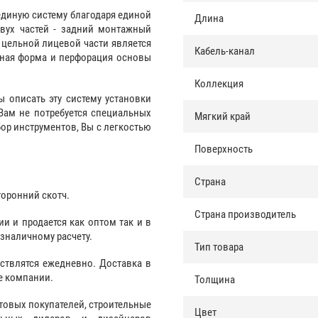
единую систему благодаря единой
Длина
двух частей - задний монтажный
 цельной лицевой части является
Кабель-канал
нная форма и перфорация основы
Коллекция
ы описать эту систему установки
Вам не потребуется специальных
Мягкий край
ор инструментов, Вы с легкостью
Поверхность
Страна
торонний скотч.
Страна производитель
и и продается как оптом так и в
езналичному расчету.
Тип товара
ствлятся ежедневно. Доставка в
е компании.
Толщина
товых покупателей, строительные
Цвет