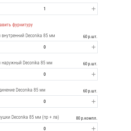
авить фурнитуру
л внутренний Deconika 85 мм
60 р.шт.
л наружный Deconika 85 мм
60 р.шт.
динение Deconika 85 мм
60 р.шт.
ушки Deconika 85 мм (пр + лв)
80 р.компл.