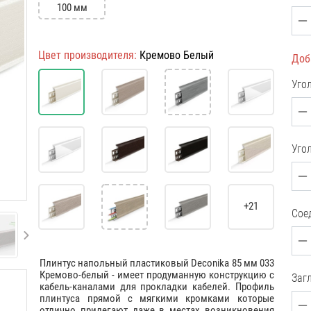
100 мм
Цвет производителя:
Кремово Белый
Доб
Уго
Уго
+21
Сое
Плинтус напольный пластиковый Deconika 85 мм 033
Кремово-белый - имеет продуманную конструкцию с
Загл
кабель-каналами для прокладки кабелей. Профиль
плинтуса прямой с мягкими кромками которые
отлично прилегают даже в местах возникновения