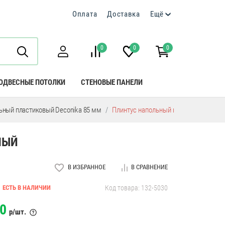
Оплата
Доставка
Ещё
0
0
0
ОДВЕСНЫЕ ПОТОЛКИ
СТЕНОВЫЕ ПАНЕЛИ
ьный пластиковый Deconika 85 мм
Плинтус напольный пластиковый Dec
ЛЫЙ
В ИЗБРАННОЕ
В СРАВНЕНИЕ
ЕСТЬ В НАЛИЧИИ
Код товара: 132-5030
0
р/шт.