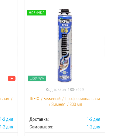
НОВИНКА
НОВИНКА
ШОУ-РУМ
ШОУ-РУМ
Код товара: 183-7699
К
льная
/
IRFIX
/
Бежевый
/
Профессиональная
Akfix
/
С
/
Зимняя
/
800 мл
1-2 дня
Доставка:
1-2 дня
Доставка:
1-2 дня
Самовывоз:
1-2 дня
Самовыво