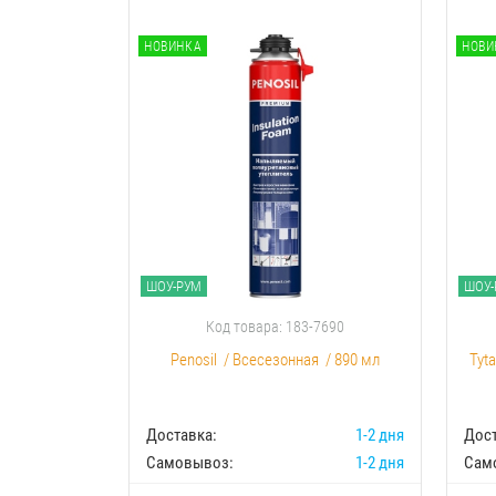
НОВИНКА
НОВИ
ШОУ-РУМ
ШОУ-
Код товара: 183-7690
Penosil
/
Всесезонная
/
890 мл
Tyt
Доставка:
1-2 дня
Дост
Самовывоз:
1-2 дня
Сам