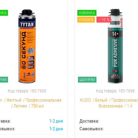
НКА
НОВИНКА
СКИДКА
- 10 %
РУМ
ШОУ-РУМ
Код товара: 183-7693
Код товара: 183-7698
an
/
Желтый
/
Профессиональная
KUDO
/
Белый
/
Профессиона
/
Летняя
/
750 мл
Всесезонная
/
1 л
авка:
1-2 дня
Доставка:
овывоз:
1-2 дня
Самовывоз: