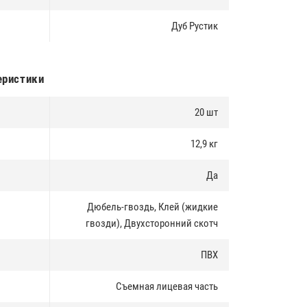
Дуб Рустик
еристики
20 шт
12,9 кг
Да
Дюбель-гвоздь, Клей (жидкие
гвозди), Двухсторонний скотч
ПВХ
Съемная лицевая часть