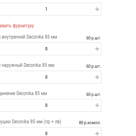
авить фурнитуру
л внутренний Deconika 85 мм
60 р.шт.
л наружный Deconika 85 мм
60 р.шт.
динение Deconika 85 мм
60 р.шт.
ушки Deconika 85 мм (пр + лв)
80 р.компл.