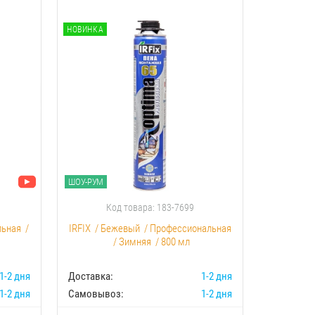
НОВИНКА
НОВИНКА
ШОУ-РУМ
ШОУ-РУМ
Код товара: 183-7699
К
льная
/
IRFIX
/
Бежевый
/
Профессиональная
Akfix
/
С
/
Зимняя
/
800 мл
1-2 дня
Доставка:
1-2 дня
Доставка:
1-2 дня
Самовывоз:
1-2 дня
Самовыво