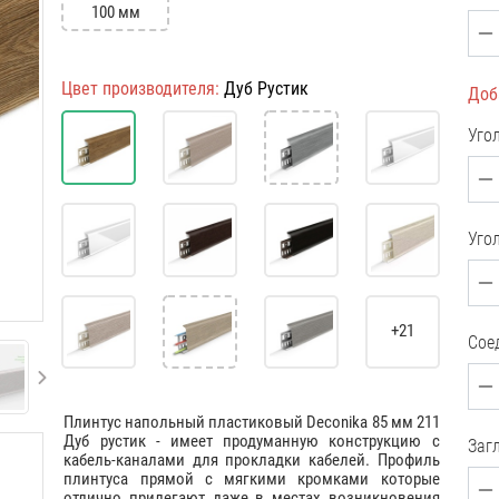
100 мм
Цвет производителя:
Дуб Рустик
Доб
Уго
Уго
+21
Сое
Плинтус напольный пластиковый Deconika 85 мм 211
Дуб рустик - имеет продуманную конструкцию с
Загл
кабель-каналами для прокладки кабелей. Профиль
плинтуса прямой с мягкими кромками которые
отлично прилегают даже в местах возникновения