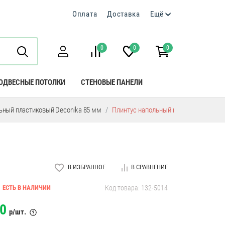
Оплата
Доставка
Ещё
0
0
0
ОДВЕСНЫЕ ПОТОЛКИ
СТЕНОВЫЕ ПАНЕЛИ
ьный пластиковый Deconika 85 мм
Плинтус напольный пластиковый Deco
В ИЗБРАННОЕ
В СРАВНЕНИЕ
ЕСТЬ В НАЛИЧИИ
Код товара: 132-5014
0
р/шт.