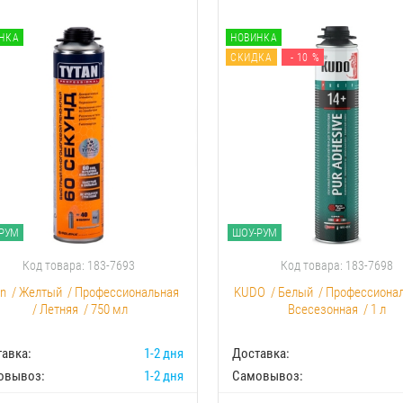
НКА
НОВИНКА
СКИДКА
- 10 %
РУМ
ШОУ-РУМ
Код товара: 183-7693
Код товара: 183-7698
an
/
Желтый
/
Профессиональная
KUDO
/
Белый
/
Профессиона
/
Летняя
/
750 мл
Всесезонная
/
1 л
авка:
1-2 дня
Доставка:
овывоз:
1-2 дня
Самовывоз: