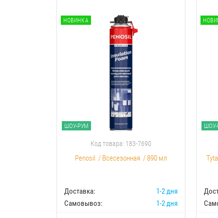
НОВИНКА
НОВИ
ШОУ-РУМ
ШОУ-
Код товара: 183-7690
Penosil
/
Всесезонная
/
890 мл
Tyt
Доставка:
1-2 дня
Дост
Самовывоз:
1-2 дня
Сам