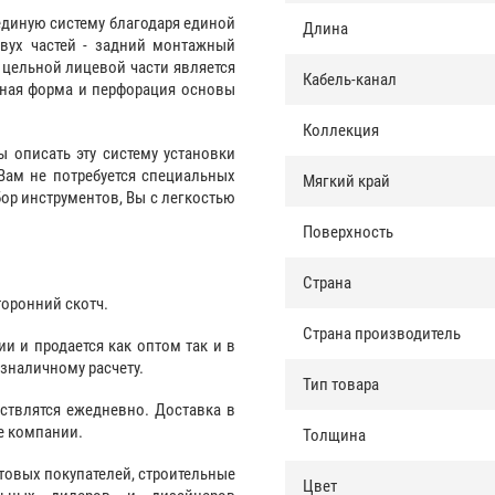
единую систему благодаря единой
Длина
двух частей - задний монтажный
 цельной лицевой части является
Кабель-канал
нная форма и перфорация основы
Коллекция
ы описать эту систему установки
Вам не потребуется специальных
Мягкий край
ор инструментов, Вы с легкостью
Поверхность
Страна
торонний скотч.
Страна производитель
и и продается как оптом так и в
езналичному расчету.
Тип товара
ствлятся ежедневно. Доставка в
е компании.
Толщина
товых покупателей, строительные
Цвет