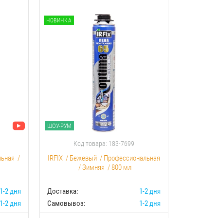
НОВИНКА
НОВИНКА
ШОУ-РУМ
ШОУ-РУМ
Код товара: 183-7699
К
льная
/
IRFIX
/
Бежевый
/
Профессиональная
Akfix
/
С
/
Зимняя
/
800 мл
1-2 дня
Доставка:
1-2 дня
Доставка:
1-2 дня
Самовывоз:
1-2 дня
Самовыво