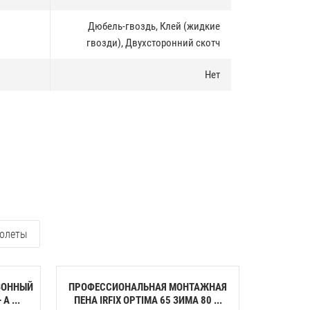
Дюбель-гвоздь, Клей (жидкие
гвозди), Двухсторонний скотч
Нет
олеты
ЗОННЫЙ
ПРОФЕССИОНАЛЬНАЯ МОНТАЖНАЯ
КЛЕЙ-ПЕН
A ...
ПЕНА IRFIX OPTIMA 65 ЗИМА 80 ...
ПЕНОП