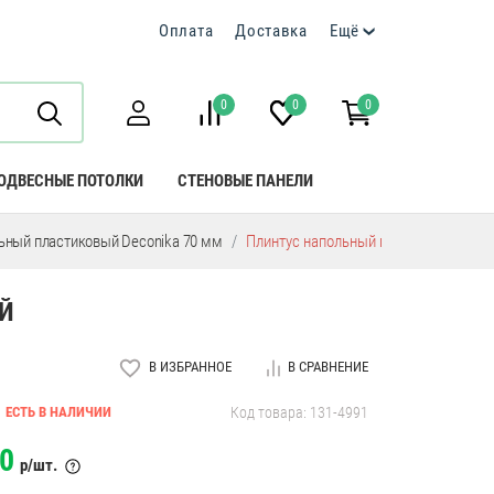
Оплата
Доставка
Ещё
0
0
0
ОДВЕСНЫЕ ПОТОЛКИ
СТЕНОВЫЕ ПАНЕЛИ
ьный пластиковый Deconika 70 мм
Плинтус напольный пластиковый Dec
Й
В ИЗБРАННОЕ
В СРАВНЕНИЕ
ЕСТЬ В НАЛИЧИИ
Код товара: 131-4991
0
р/шт.