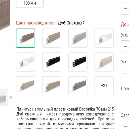
100 мм
Цвет производителя:
Дуб Снежный
Доб
Уго
Уго
+21
Сое
Плинтус напольный пластиковый Deconika 70 мм 215
Дуб снежный - имеет продуманную конструкцию с
Загл
кабель-каналами для прокладки кабелей. Профиль
плинтуса прямой с мягкими кромками которые
отлично прилегают даже в местах возникновения