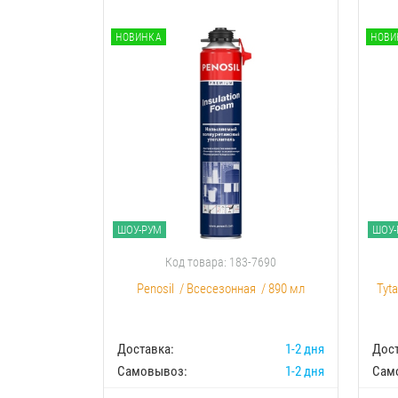
НОВИНКА
НОВИ
ШОУ-РУМ
ШОУ-
Код товара: 183-7690
Penosil
/
Всесезонная
/
890 мл
Tyt
Доставка:
1-2 дня
Дост
Самовывоз:
1-2 дня
Сам