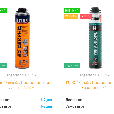
НКА
НОВИНКА
СКИДКА
- 10 %
РУМ
ШОУ-РУМ
Код товара: 183-7693
Код товара: 183-7698
an
/
Желтый
/
Профессиональная
KUDO
/
Белый
/
Профессиона
/
Летняя
/
750 мл
Всесезонная
/
1 л
авка:
1-2 дня
Доставка:
овывоз:
1-2 дня
Самовывоз: