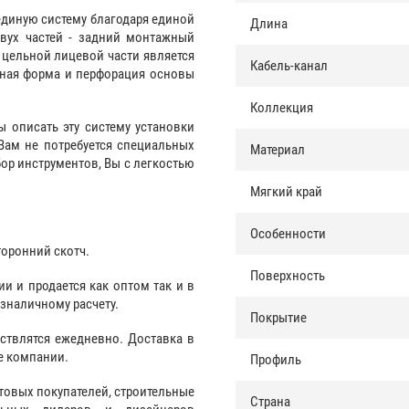
единую систему благодаря единой
Длина
двух частей - задний монтажный
 цельной лицевой части является
Кабель-канал
нная форма и перфорация основы
Коллекция
ы описать эту систему установки
Вам не потребуется специальных
Материал
ор инструментов, Вы с легкостью
Мягкий край
Особенности
торонний скотч.
Поверхность
и и продается как оптом так и в
езналичному расчету.
Покрытие
ствлятся ежедневно. Доставка в
е компании.
Профиль
товых покупателей, строительные
Страна