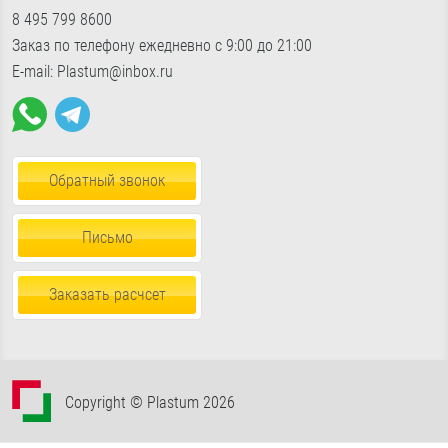
Доставка по Москве и МО
«Славянский мир», Б24/2
показать на карте
8 495 799 8600
Фурнитура для окон
Доставка по России
Пн-Пт с 9:00 до 18:00, Сб-Вс с 10:30 до 17:00
Заказ по телефону ежедневно с 9:00 до 21:00
Пена, герметики, клей
E-mail: Plastum@inbox.ru
Обратный звонок
Письмо
Заказать расчсет
Copyright © Plastum 2026