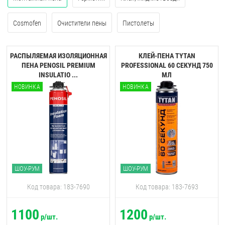
Cosmofen
Очистители пены
Пистолеты
РАСПЫЛЯЕМАЯ ИЗОЛЯЦИОННАЯ
КЛЕЙ-ПЕНА TYTAN
ПЕНА PENOSIL PREMIUM
PROFESSIONAL 60 CЕКУНД 750
INSULATIO ...
МЛ
НОВИНКА
НОВИНКА
ШОУ-РУМ
ШОУ-РУМ
Код товара: 183-7690
Код товара: 183-7693
1100
1200
р/шт.
р/шт.