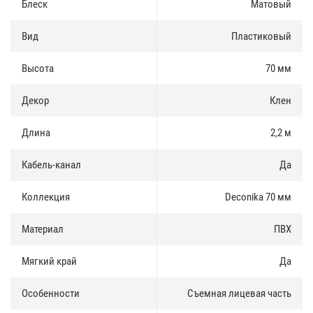
скотч.
Блеск
Матовый
Плинтус пластиковый Deconika 70 мм есть в наличии и продается
Вид
Пластиковый
как оптом так и в розницу. Купить плинтус можно за наличные и
по безналичному расчету.
Высота
70 мм
Доставка по Москве и Московской области осуществлятся
ежедневно. Доставка в регионы России осуществляется через
Декор
Клен
транспортные компании.
Длина
2,2 м
Компания Пластум приглашает к сотрудничеству оптовых
покупателей, строительные организации, строительные бригады,
Кабель-канал
Да
региональных дилеров и дизайнеров помещений. Для Вас мы
предоставляем специальные условия на весь ассортимент.
Коллекция
Deconika 70 мм
Материал
ПВХ
Мягкий край
Да
Особенности
Съемная лицевая часть