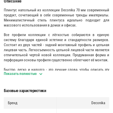
Описание
Плинтус напольный из коллекции Deconika 70 мм современный
продукт, сочетающий в себе современные тренды иматериалы.
Минималистичный стиль плинтуса идеально подходит для
массового использования в домах и офисах.
Все профили коллекции с лёгкостью собираются в единую
систему благодаря единой эстетике и стандартности размеров.
Состоит из двух частей - задний монтажный профиль и цельная
лицевая часть. Легкосъемность цельной лицевой части является
отличительной чертой новой коллекции. Продуманная форма и
перфорация основы профиля существенно облегчают её монтаж.
Быстро, легко и надолго - это лучшие слова, чтобы описать эту
Показать полностью
систему установки плинтуса Deconika 85 мм. Для монтажа
плинтуса Вам не потребуется специальных знаний и навыков.
Имея под рукой стандартный набор инструментов, Вы с легкостью
смонтируете плинтус у себя дома или в офисе.
Базовые характеристики
Метод крепления
:
Бренд
Deconika
Дюбель-гвоздь, скоба,
клей (жидкие гвозди)
, двухсторонний