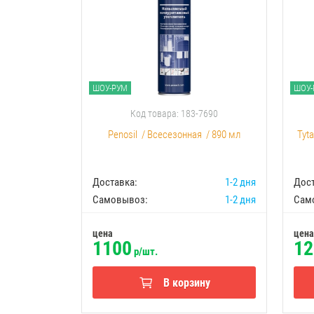
ШОУ-РУМ
ШОУ-
Код товара: 183-7690
Penosil
/
Всесезонная
/
890 мл
Tyt
Доставка:
1-2 дня
Дост
Самовывоз:
1-2 дня
Сам
цена
цена
1100
12
р/шт.
В корзину