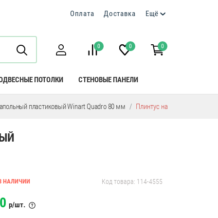
Оплата
Доставка
Ещё
0
0
0
ОДВЕСНЫЕ ПОТОЛКИ
СТЕНОВЫЕ ПАНЕЛИ
апольный пластиковый Winart Quadro 80 мм
Плинтус напольный пластик
ВЫЙ
В НАЛИЧИИ
Код товара: 114-4555
0
р/шт.