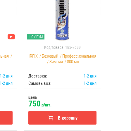
ШОУ-РУМ
ШОУ-РУМ
Код товара: 183-7699
К
льная
/
IRFIX
/
Бежевый
/
Профессиональная
Akfix
/
С
/
Зимняя
/
800 мл
1-2 дня
Доставка:
1-2 дня
Доставка:
1-2 дня
Самовывоз:
1-2 дня
Самовыво
цена
цена
750
1500
р/шт.
р
В корзину