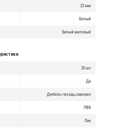
22 мм
Белый
Белый матовый
еристики
20 шт
Да
Дюбель-гвоздь,саморез
ПВХ
Лак