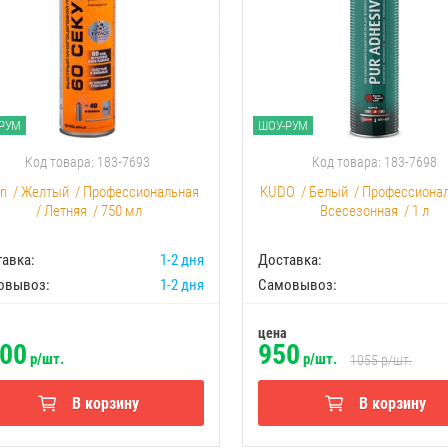
РУМ
ШОУ-РУМ
Код товара: 183-7693
Код товара: 183-7698
an
/
Желтый
/
Профессиональная
KUDO
/
Белый
/
Профессиона
/
Летняя
/
750 мл
Всесезонная
/
1 л
авка:
1-2 дня
Доставка:
овывоз:
1-2 дня
Самовывоз:
цена
00
950
р/шт.
р/шт.
1055
р/шт.
В корзину
В корзину