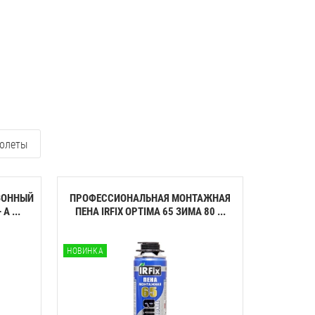
олеты
ЗОННЫЙ
ПРОФЕССИОНАЛЬНАЯ МОНТАЖНАЯ
КЛЕЙ-ПЕН
A ...
ПЕНА IRFIX OPTIMA 65 ЗИМА 80 ...
ПЕНОП
НОВИНКА
НОВИНКА