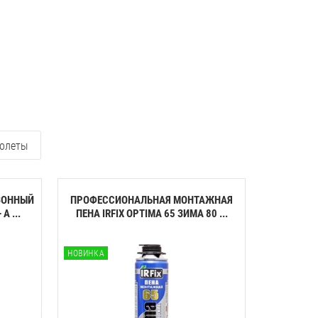
олеты
ЗОННЫЙ
ПРОФЕССИОНАЛЬНАЯ МОНТАЖНАЯ
КЛЕЙ-ПЕН
A ...
ПЕНА IRFIX OPTIMA 65 ЗИМА 80 ...
ПЕНОП
НОВИНКА
НОВИНКА