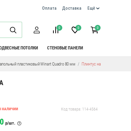
Оплата
Доставка
Ещё
0
0
0
ОДВЕСНЫЕ ПОТОЛКИ
СТЕНОВЫЕ ПАНЕЛИ
апольный пластиковый Winart Quadro 80 мм
Плинтус напольный пластик
А
В НАЛИЧИИ
Код товара: 114-4564
0
р/шт.