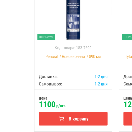
ШОУ-РУМ
ШОУ-
Код товара: 183-7690
Penosil
/
Всесезонная
/
890 мл
Tyt
Доставка:
1-2 дня
Дост
Самовывоз:
1-2 дня
Сам
цена
цена
1100
12
р/шт.
В корзину