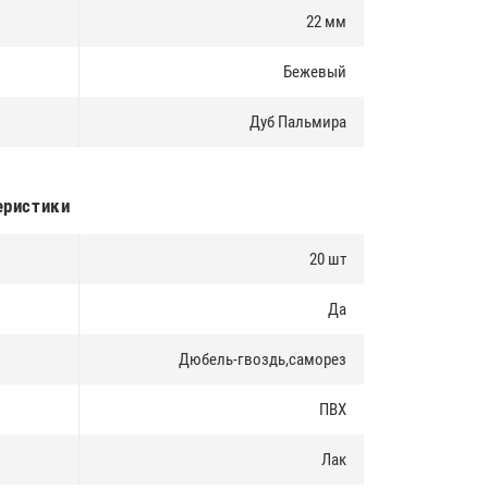
22 мм
Бежевый
Дуб Пальмира
еристики
20 шт
Да
Дюбель-гвоздь,саморез
ПВХ
Лак