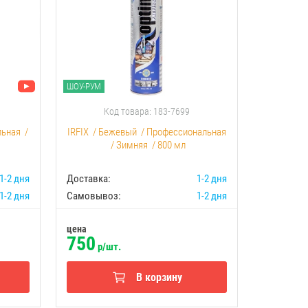
ШОУ-РУМ
ШОУ-РУМ
Код товара: 183-7699
К
льная
/
IRFIX
/
Бежевый
/
Профессиональная
Akfix
/
С
/
Зимняя
/
800 мл
1-2 дня
Доставка:
1-2 дня
Доставка:
1-2 дня
Самовывоз:
1-2 дня
Самовыво
цена
цена
750
1500
р/шт.
р
В корзину