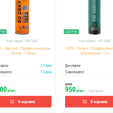
РУМ
ШОУ-РУМ
Код товара: 183-7693
Код товара: 183-7698
an
/
Желтый
/
Профессиональная
KUDO
/
Белый
/
Профессиона
/
Летняя
/
750 мл
Всесезонная
/
1 л
авка:
1-2 дня
Доставка:
овывоз:
1-2 дня
Самовывоз:
цена
00
950
р/шт.
р/шт.
1055
р/шт.
В корзину
В корзину