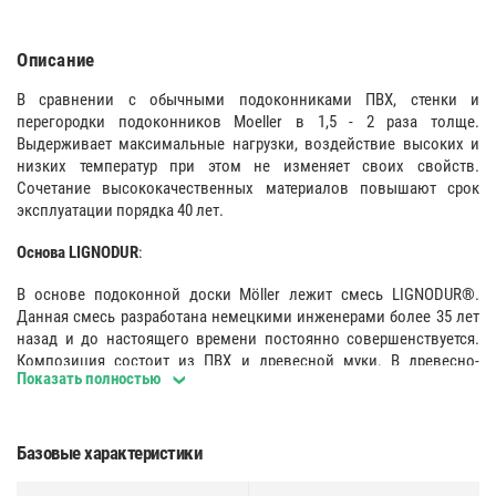
Описание
В сравнении с обычными подоконниками ПВХ, стенки и
перегородки подоконников Moeller в 1,5 - 2 раза толще.
Выдерживает максимальные нагрузки, воздействие высоких и
низких температур при этом не изменяет своих свойств.
Сочетание высококачественных материалов повышают срок
эксплуатации порядка 40 лет.
Основа LIGNODUR
:
В основе подоконной доски Möller лежит смесь LIGNODUR®.
Данная смесь разработана немецкими инженерами более 35 лет
назад и до настоящего времени постоянно совершенствуется.
Композиция состоит из ПВХ и древесной муки. В древесно-
Показать полностью
пластиковом композите LIGNODUR® отсутствуют опасные для
здоровья людей материалы. Соединение ПВХ и древесной муки
придает подоконнику дополнительную прочность, устойчивость
к воздействию высоких и низких температур, света, низкую
Базовые характеристики
теплопроводность.