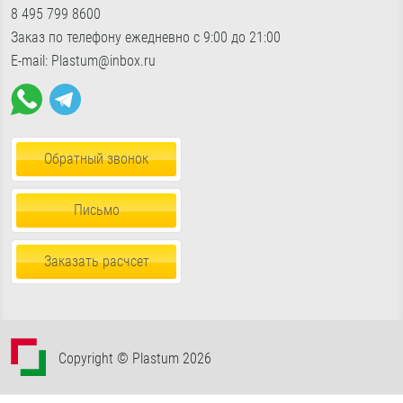
«Славянский мир», Б24/2
показать на карте
8 495 799 8600
Фурнитура для окон
Доставка по России
Пн-Пт с 9:00 до 18:00, Сб-Вс с 10:30 до 17:00
Заказ по телефону ежедневно с 9:00 до 21:00
Пена, герметики, клей
E-mail: Plastum@inbox.ru
Обратный звонок
Письмо
Заказать расчсет
Copyright © Plastum 2026